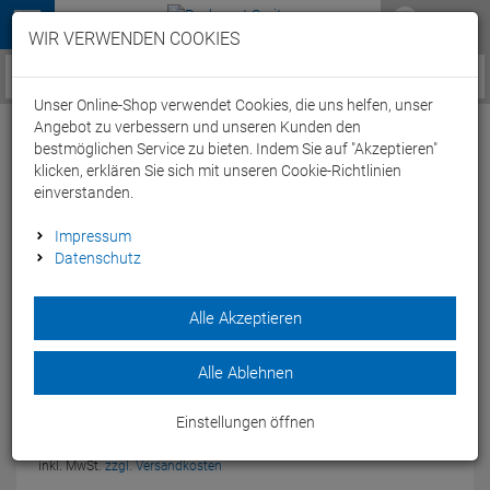
Menü
WIR VERWENDEN COOKIES
Service / Hilfe
Unser Online-Shop verwendet Cookies, die uns helfen, unser
Angebot zu verbessern und unseren Kunden den
bestmöglichen Service zu bieten. Indem Sie auf "Akzeptieren"
klicken, erklären Sie sich mit unseren Cookie-Richtlinien
einverstanden.
Profile Design Axis Cage Carbon
Impressum
Datenschutz
Flaschenhalter
Artikel-Nummer:
44093
| EAN: 723661003349
Alle Akzeptieren
Ultraleichter Carbonflaschenhalter im 12K Carbondesign.
Modelljahr: 2018
Alle Ablehnen
UVP:
64,
99
€
Einstellungen öffnen
39,
95
€
-39 %
inkl. MwSt.
zzgl. Versandkosten