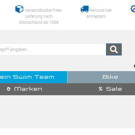
Versandkostenfreie-
Retoure hier
Lieferung nach
anmelden!
Deutschland ab 100€
ein Swim Team
Bike
Marken
Sale
i