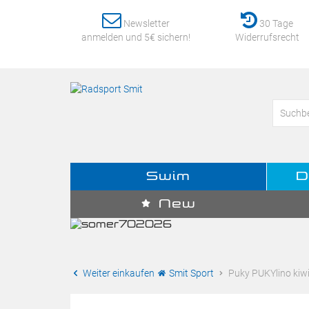
Newsletter
30 Tage
anmelden und 5€ sichern!
Widerrufsrecht
Swim
D
New
Weiter einkaufen
Smit Sport
Puky PUKYlino kiw