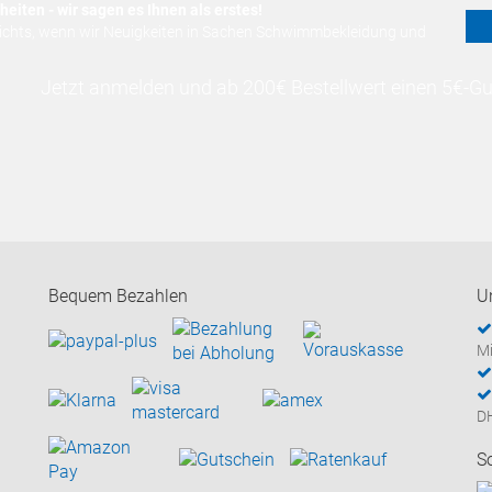
eiten - wir sagen es Ihnen als erstes!
nichts, wenn wir Neuigkeiten in Sachen Schwimmbekleidung und
Jetzt anmelden und ab 200€ Bestellwert einen 5€-Gut
Bequem Bezahlen
U
Mi
D
S