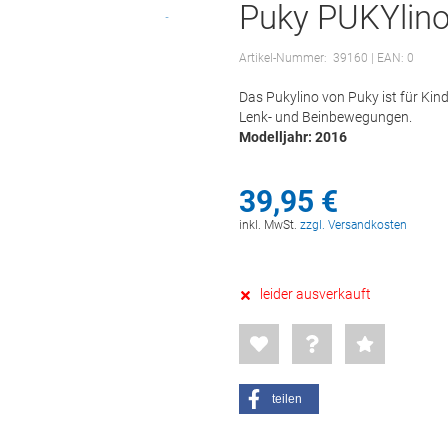
Puky PUKYlino
Artikel-Nummer:
39160
| EAN: 0
Das Pukylino von Puky ist für Kinde
Lenk- und Beinbewegungen.
Modelljahr: 2016
39,
95
€
inkl. MwSt.
zzgl. Versandkosten
leider ausverkauft
teilen