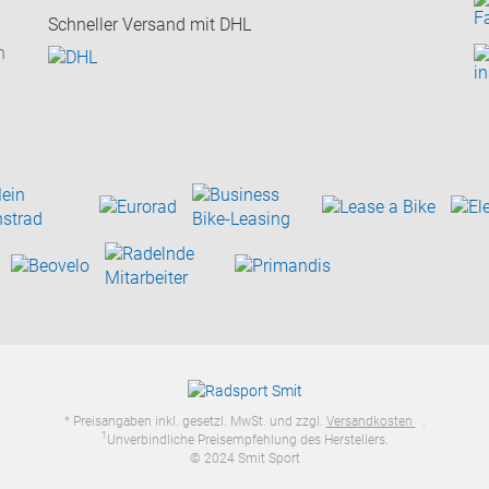
Schneller Versand mit DHL
n
* Preisangaben inkl. gesetzl. MwSt. und zzgl.
Versandkosten
.
1
Unverbindliche Preisempfehlung des Herstellers.
© 2024 Smit Sport