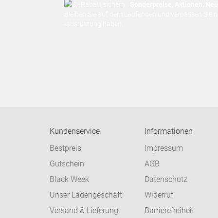
Sonderpreise, Aktionen, Neuh
Bleiben Sie auf dem Laufenden und verpassen Sie 
-ausrüstung haben.
Kundenservice
Informationen
Bestpreis
Impressum
Gutschein
AGB
Black Week
Datenschutz
Unser Ladengeschäft
Widerruf
Versand & Lieferung
Barrierefreiheit