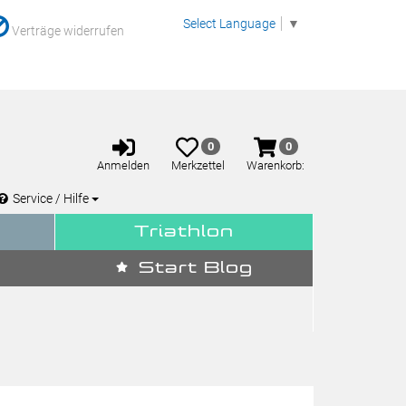
Select Language
▼
Verträge widerrufen
Anmelden
Merkzettel
Warenkorb
0
0
aufklappen
aufklappen
Anmelden
Merkzettel
Warenkorb:
Service / Hilfe
Triathlon
Start Blog