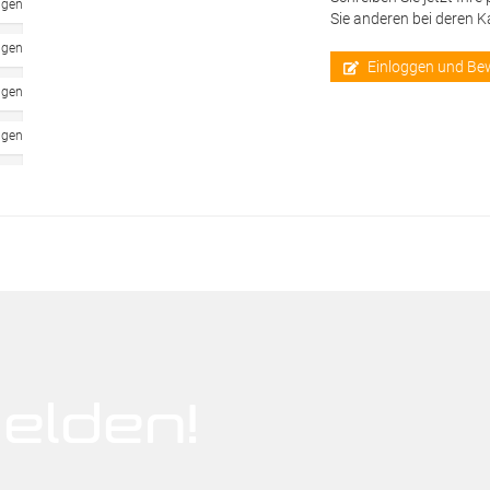
ngen
Sie anderen bei deren 
ngen
Einloggen und Be
ngen
ngen
elden!