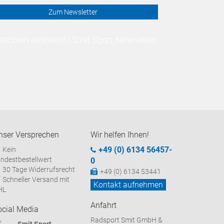
Zum Newsletter
schein einlösen! | Smit Sport Newsletter
nser Versprechen
Wir helfen Ihnen!
+49 (0) 6134 56457-
Kein
ndestbestellwert
0
30 Tage Widerrufsrecht
+49 (0) 6134 53441
Schneller Versand mit
Kontakt aufnehmen
HL
Anfahrt
ocial Media
Radsport Smit GmbH &