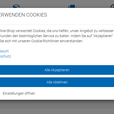
Versandkostenfreie-
Retoure hier
ERWENDEN COOKIES
Lieferung nach
anmelden!
Deutschland ab 100€
line-Shop verwendet Cookies, die uns helfen, unser Angebot zu verbesse
Kunden den bestmöglichen Service zu bieten. Indem Sie auf "Akzeptieren" 
Sie sich mit unseren Cookie-Richtlinien einverstanden.
essum
schutz
ein Swim Team
Bike
Alle Akzeptieren
Marken
Sale
Alle Ablehnen
Einstellungen öffnen