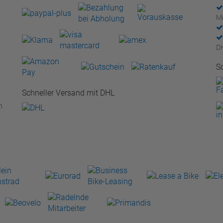
Mi
D
S
Schneller Versand mit DHL
n