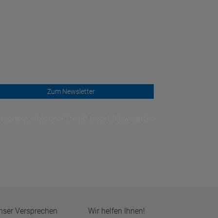
Zum Newsletter
schein einlösen! | Smit Sport Newsletter
nser Versprechen
Wir helfen Ihnen!