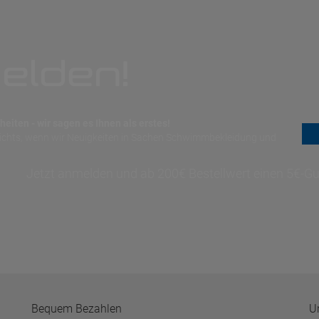
elden!
eiten - wir sagen es Ihnen als erstes!
nichts, wenn wir Neuigkeiten in Sachen Schwimmbekleidung und
Jetzt anmelden und ab 200€ Bestellwert einen 5€-Gut
Bequem Bezahlen
U