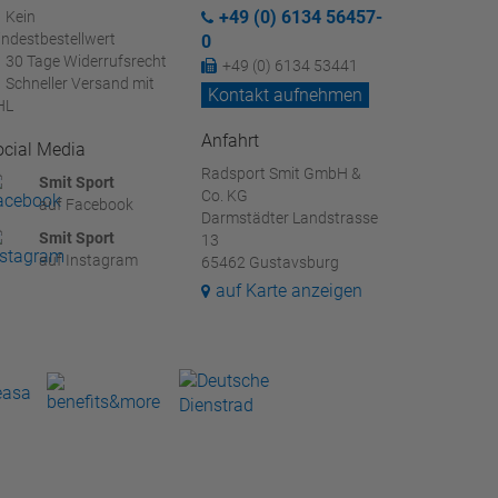
+49 (0) 6134 56457-
Kein
ndestbestellwert
0
30 Tage Widerrufsrecht
+49 (0) 6134 53441
Schneller Versand mit
Kontakt aufnehmen
HL
Anfahrt
ocial Media
Radsport Smit GmbH &
Smit Sport
Co. KG
auf Facebook
Darmstädter Landstrasse
Smit Sport
13
auf Instagram
65462 Gustavsburg
auf Karte anzeigen