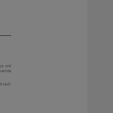
bys und
auernde
d Lauf-