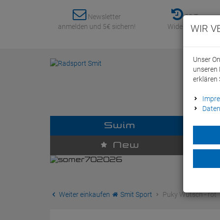
Newsletter
30 Tage
anmelden und 5€ sichern!
Widerrufsrecht
WIR V
Unser On
unseren 
erklären 
Impr
Daten
Swim
D
New
Weiter einkaufen
Smit Sport
Puky Wutsch - rot