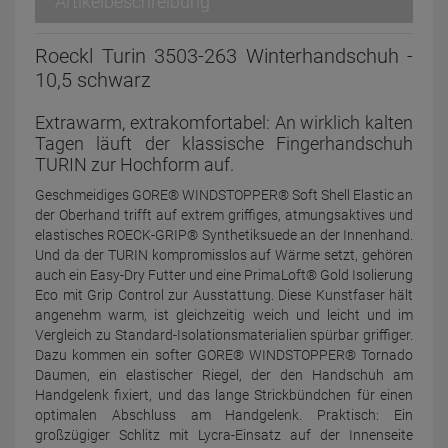
Artikelbeschreibung
Roeckl Turin 3503-263 Winterhandschuh -
10,5 schwarz
Extrawarm, extrakomfortabel: An wirklich kalten
Tagen läuft der klassische Fingerhandschuh
TURIN zur Hochform auf.
Geschmeidiges GORE® WINDSTOPPER® Soft Shell Elastic an
der Oberhand trifft auf extrem griffiges, atmungsaktives und
elastisches ROECK-GRIP® Synthetiksuede an der Innenhand.
Und da der TURIN kompromisslos auf Wärme setzt, gehören
auch ein Easy-Dry Futter und eine PrimaLoft® Gold Isolierung
Eco mit Grip Control zur Ausstattung. Diese Kunstfaser hält
angenehm warm, ist gleichzeitig weich und leicht und im
Vergleich zu Standard-Isolationsmaterialien spürbar griffiger.
Dazu kommen ein softer GORE® WINDSTOPPER® Tornado
Daumen, ein elastischer Riegel, der den Handschuh am
Handgelenk fixiert, und das lange Strickbündchen für einen
optimalen Abschluss am Handgelenk. Praktisch: Ein
großzügiger Schlitz mit Lycra-Einsatz auf der Innenseite