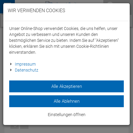
Menü
WIR VERWENDEN COOKIES
Service / Hilfe
Unser Online-Shop verwendet Cookies, die uns helfen, unser
Angebot zu verbessern und unseren Kunden den
bestmöglichen Service zu bieten. Indem Sie auf "Akzeptieren"
klicken, erklären Sie sich mit unseren Cookie-Richtlinien
einverstanden.
Roeckl Turin 3503-263 Winterhandschuh -
Impressum
Datenschutz
10,5 schwarz
Artikel-Nummer:
56880040971
| EAN: 0
Alle Akzeptieren
Extrawarm, extrakomfortabel: An wirklich kalten Tagen läuft
der klassische Fingerhandschuh TURIN zur Hochform auf.
Alle Ablehnen
Modelljahr: 2019
Einstellungen öffnen
FARBEN:
SCHWARZ