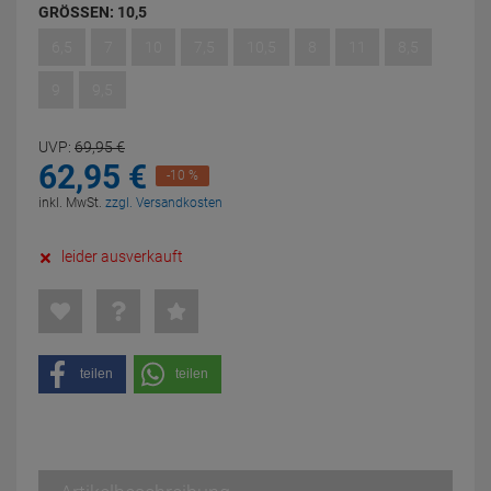
GRÖSSEN:
10,5
6,5
7
10
7,5
10,5
8
11
8,5
9
9,5
UVP:
69,
95
€
62,
95
€
-10 %
inkl. MwSt.
zzgl. Versandkosten
leider ausverkauft
teilen
teilen