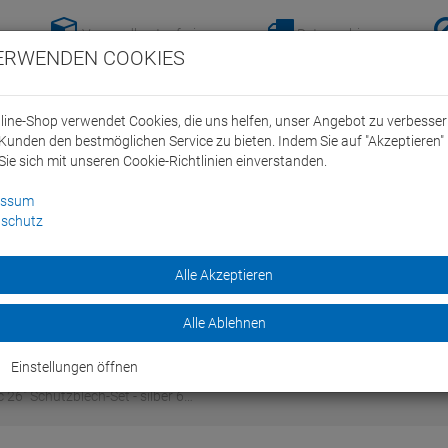
Versandkostenfreie-
Retoure hier
ERWENDEN COOKIES
Lieferung nach
anmelden!
Deutschland ab 100€
line-Shop verwendet Cookies, die uns helfen, unser Angebot zu verbesse
Kunden den bestmöglichen Service zu bieten. Indem Sie auf "Akzeptieren" 
Sie sich mit unseren Cookie-Richtlinien einverstanden.
essum
schutz
ein Swim Team
Bike
Alle Akzeptieren
Marken
Sale
Alle Ablehnen
Einstellungen öffnen
26" Schutzblech-Set - silber 6…