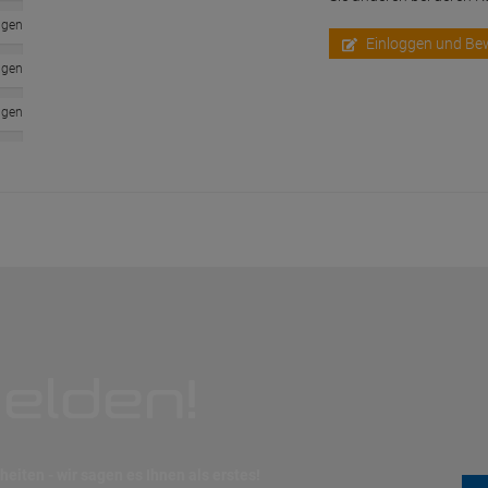
ngen
Einloggen und Be
ngen
ngen
elden!
eiten - wir sagen es Ihnen als erstes!