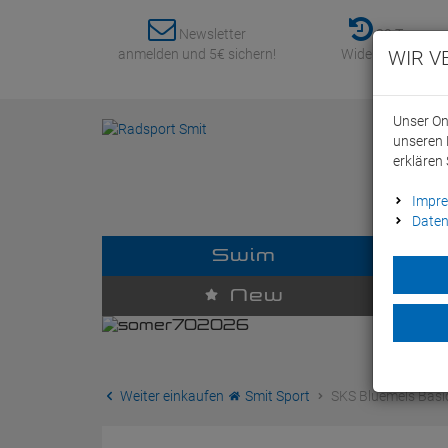
Newsletter
30 Tage
anmelden und 5€ sichern!
Widerrufsrecht
WIR V
Unser On
unseren 
erklären 
Impr
Daten
Swim
D
New
Weiter einkaufen
Smit Sport
SKS Bluemels Basic 