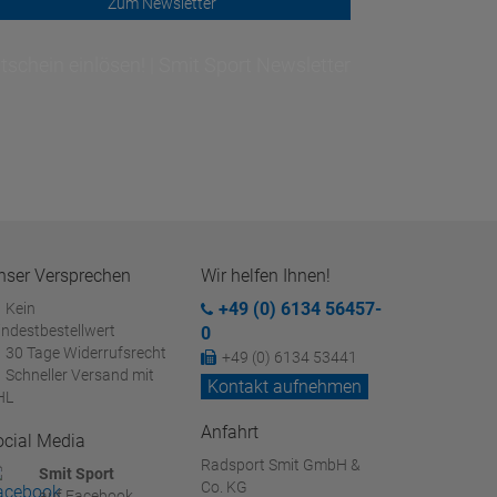
Zum Newsletter
schein einlösen! | Smit Sport Newsletter
nser Versprechen
Wir helfen Ihnen!
+49 (0) 6134 56457-
Kein
ndestbestellwert
0
30 Tage Widerrufsrecht
+49 (0) 6134 53441
Schneller Versand mit
Kontakt aufnehmen
HL
Anfahrt
ocial Media
Radsport Smit GmbH &
Smit Sport
Co. KG
auf Facebook