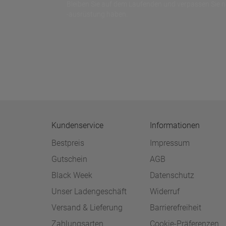
Bleiben Sie auf dem Laufenden und verpassen Sie 
-ausrüstung haben.
Kundenservice
Informationen
Bestpreis
Impressum
Gutschein
AGB
Black Week
Datenschutz
Unser Ladengeschäft
Widerruf
Versand & Lieferung
Barrierefreiheit
Zahlungsarten
Cookie-Präferenzen