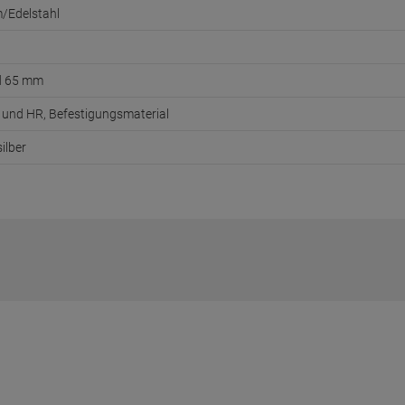
/Edelstahl
d 65 mm
R und HR, Befestigungsmaterial
ilber