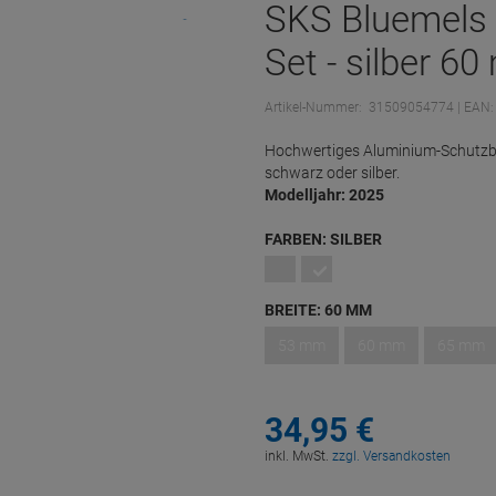
SKS Bluemels 
Set - silber 6
Artikel-Nummer:
31509054774
| EAN:
Hochwertiges Aluminium-Schutzble
schwarz oder silber.
Modelljahr: 2025
FARBEN:
SILBER
BREITE:
60 MM
53 mm
60 mm
65 mm
34,
95
€
inkl. MwSt.
zzgl. Versandkosten