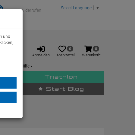
Select Language
▼
Verträge widerrufen
rn und
klicken,
Anmelden
Merkzettel
Warenkorb
0
0
aufklappen
aufklappen
Anmelden
Merkzettel
Warenkorb:
Service / Hilfe
Triathlon
Start Blog