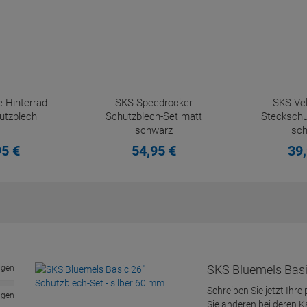
 Hinterrad
SKS Speedrocker
SKS Vel
utzblech
Schutzblech-Set matt
Steckschu
schwarz
sc
95
€
54,
95
€
39,
SKS Bluemels Basi
ngen
Schreiben Sie jetzt Ihre
ngen
Sie anderen bei deren 