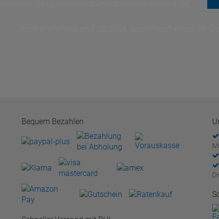
nichts, wenn wir Neuigkeiten in Sachen Schwimmbekleidung und
Jetzt anmelden und ab 200€ Bestellwert einen 5€-Gut
Bequem Bezahlen
U
Mi
D
S