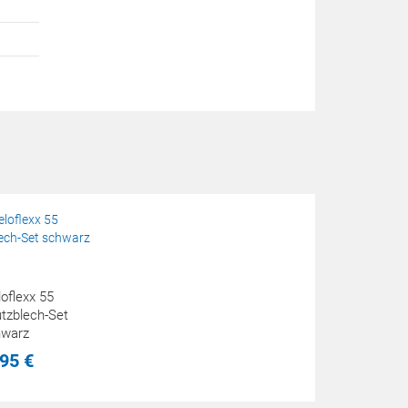
oflexx 55
tzblech-Set
hwarz
95
€