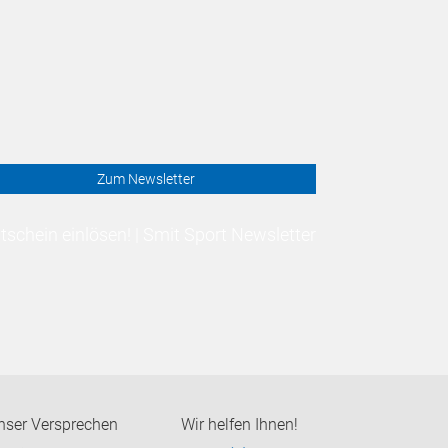
Zum Newsletter
schein einlösen! | Smit Sport Newsletter
nser Versprechen
Wir helfen Ihnen!