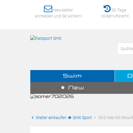
Newsletter
30 Tage
anmelden und 5€ sichern!
Widerrufsrecht
Swim
D
New
Weiter einkaufen
Smit Sport
SKS Velo 65 Mounta