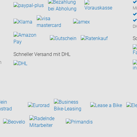
Mi
D
S
Schneller Versand mit DHL
n