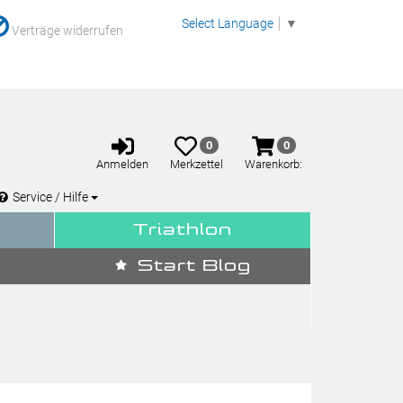
Select Language
▼
Verträge widerrufen
Anmelden
Merkzettel
Warenkorb
0
0
aufklappen
aufklappen
Anmelden
Merkzettel
Warenkorb:
Service / Hilfe
Triathlon
Start Blog