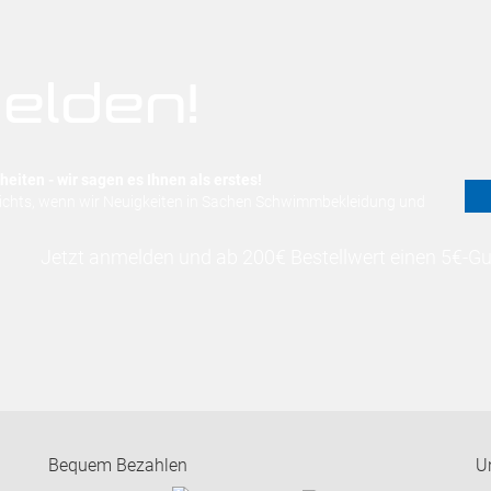
elden!
eiten - wir sagen es Ihnen als erstes!
nichts, wenn wir Neuigkeiten in Sachen Schwimmbekleidung und
Jetzt anmelden und ab 200€ Bestellwert einen 5€-Gut
Bequem Bezahlen
U