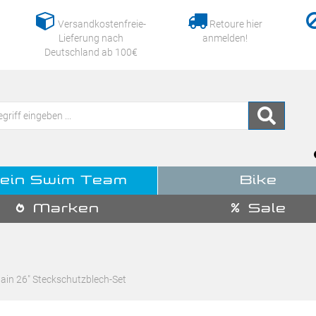
Versandkostenfreie-
Retoure hier
Lieferung nach
anmelden!
Deutschland ab 100€
ein Swim Team
Bike
Marken
Sale
in 26" Steckschutzblech-Set