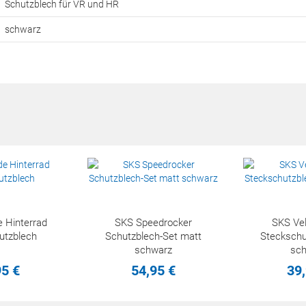
Schutzblech für VR und HR
schwarz
 Hinterrad
SKS Speedrocker
SKS Vel
utzblech
Schutzblech-Set matt
Steckschu
schwarz
sc
95
€
54,
95
€
39,