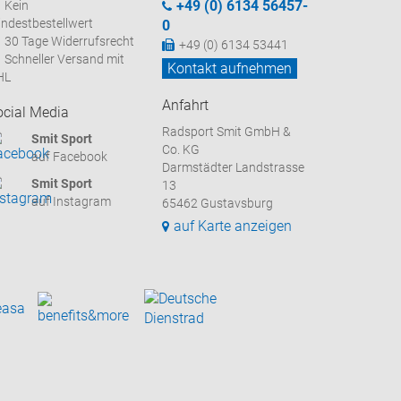
+49 (0) 6134 56457-
Kein
ndestbestellwert
0
30 Tage Widerrufsrecht
+49 (0) 6134 53441
Schneller Versand mit
Kontakt aufnehmen
HL
Anfahrt
ocial Media
Radsport Smit GmbH &
Smit Sport
Co. KG
auf Facebook
Darmstädter Landstrasse
Smit Sport
13
auf Instagram
65462 Gustavsburg
auf Karte anzeigen