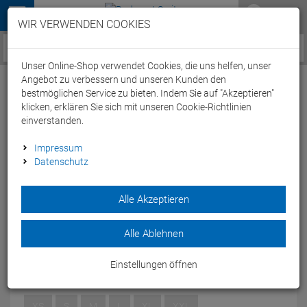
Menü
WIR VERWENDEN COOKIES
Service / Hilfe
Unser Online-Shop verwendet Cookies, die uns helfen, unser
Angebot zu verbessern und unseren Kunden den
bestmöglichen Service zu bieten. Indem Sie auf "Akzeptieren"
klicken, erklären Sie sich mit unseren Cookie-Richtlinien
einverstanden.
Sailfish Ignite Men Neoprenanzug
Impressum
Datenschutz
Testanzug - M
Artikel-Nummer:
65302057400
| EAN: 4055083006728
Alle Akzeptieren
Der neue Ignite ist der Outdoor Swimming Neoprenanzug der
durch hochwertiges Material, extrem angenehme Passform
Alle Ablehnen
und die gute Sichtbarkeit überzeugt
Modelljahr: 2022
Einstellungen öffnen
GRÖSSEN:
M
XS
S
M
L
XL
XXL