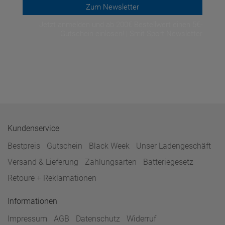
Zum Newsletter
Jetzt anmelden und ab 200€ Bestellwert einen 5€-
Gutschein einlösen! | Smit Sport Newsletter
Kundenservice
Bestpreis
Gutschein
Black Week
Unser Ladengeschäft
Versand & Lieferung
Zahlungsarten
Batteriegesetz
Retoure + Reklamationen
Informationen
Impressum
AGB
Datenschutz
Widerruf