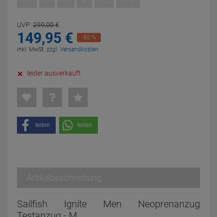
UVP:
299,
00
€
149,
95
€
-50 %
inkl. MwSt.
zzgl. Versandkosten
leider ausverkauft
teilen
teilen
Artikelbeschreibung
Sailfish Ignite Men Neoprenanzug
Testanzug - M