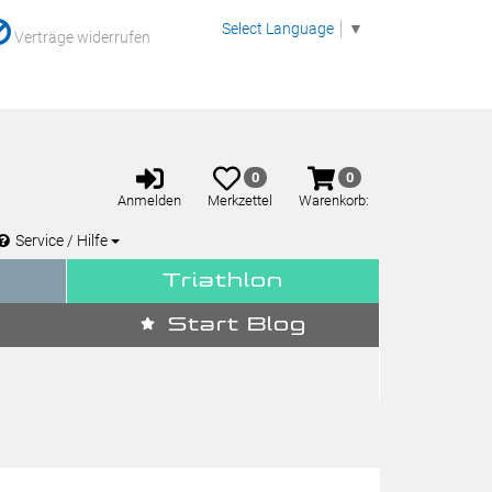
Select Language
▼
Verträge widerrufen
Anmelden
Merkzettel
Warenkorb
0
0
aufklappen
aufklappen
Anmelden
Merkzettel
Warenkorb:
Service / Hilfe
Triathlon
Start Blog