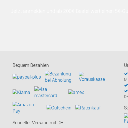
Jetzt anmelden und ab 200€ Bestellwert einen 5€-Gut
Bequem Bezahlen
U
Mi
D
S
Schneller Versand mit DHL