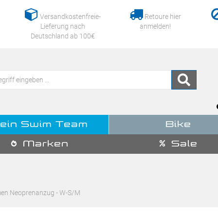
Versandkostenfreie-
Retoure hier
Lieferung nach
anmelden!
Deutschland ab 100€
ein Swim Team
Bike
Marken
Sale
omen Neoprenanzug - W-S/M