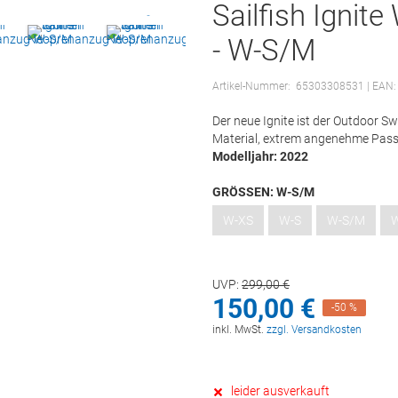
Sailfish Igni
- W-S/M
Artikel-Nummer:
65303308531
| EAN
Der neue Ignite ist der Outdoor
Material, extrem angenehme Passf
Modelljahr: 2022
GRÖSSEN:
W-S/M
W-XS
W-S
W-S/M
UVP:
299,
00
€
150,
00
€
-50 %
inkl. MwSt.
zzgl. Versandkosten
leider ausverkauft