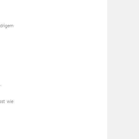
edrigem
.
sst wie