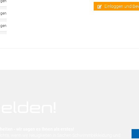
ngen
Einloggen und Be
ngen
ngen
elden!
eiten - wir sagen es Ihnen als erstes!
nichts, wenn wir Neuigkeiten in Sachen Schwimmbekleidung und