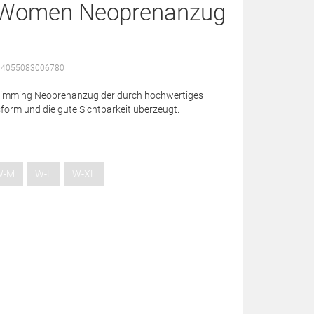
te Women Neoprenanzug
: 4055083006780
 Swimming Neoprenanzug der durch hochwertiges
orm und die gute Sichtbarkeit überzeugt.
W-M
W-L
W-XL