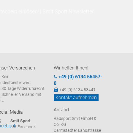
schein einlösen! | Smit Sport Newsletter
nser Versprechen
Wir helfen Ihnen!
+49 (0) 6134 56457-
Kein
ndestbestellwert
0
30 Tage Widerrufsrecht
+49 (0) 6134 53441
Schneller Versand mit
Kontakt aufnehmen
HL
Anfahrt
ocial Media
Radsport Smit GmbH &
Smit Sport
Co. KG
auf Facebook
Darmstädter Landstrasse