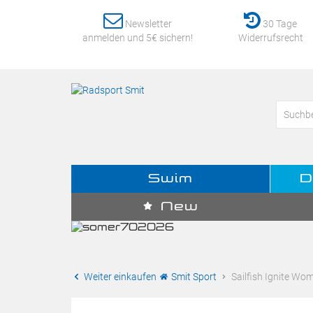
Newsletter
30 Tage
anmelden und 5€ sichern!
Widerrufsrecht
Swim
D
New
Weiter einkaufen
Smit Sport
Sailfish Ignite W