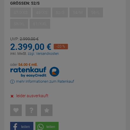
GRÖSSEN:
52/S
47/XXS
49/XS
52/S
54/M
56/L
58/XL
61/XXL
UVP:
2.999,
00
€
2.399,
00
€
-20 %
inkl. MwSt.
zzgl. Versandkosten
oder
54.00 € mtl.
mehr Informationen zum Ratenkauf
leider ausverkauft
teilen
teilen