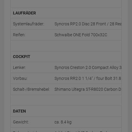
LAUFRÄDER
Systemlaufräder:
Syncros RP2.0 Disc 28 Front / 28 Rear Sy
Reifen:
Schwalbe ONE Fold 700x32C
COCKPIT
Lenker:
Syncros Creston 2.0 Compact Alloy 31.8
Vorbau:
Syncros RR2.0 1 1/4" / four Bolt 31.8mm
Schalt-/Bremshebel:
Shimano Ultegra ST-R8020 Carbon Dual co
DATEN
Gewicht:
ca. 8.4 kg