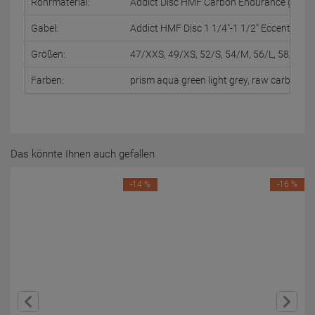
Rohrmaterial:
Addict Disc HMF Carbon Endurance geometry
Gabel:
Addict HMF Disc 1 1/4"-1 1/2" Eccentric Ca
Größen:
47/XXS, 49/XS, 52/S, 54/M, 56/L, 58/XL, 
Farben:
prism aqua green light grey, raw carbon 
Das könnte Ihnen auch gefallen
-14 %
-16 %