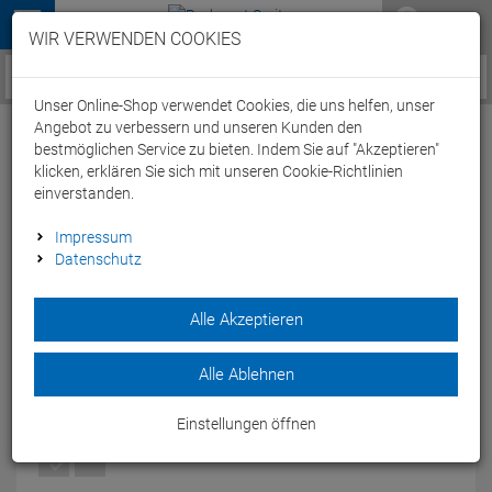
Menü
WIR VERWENDEN COOKIES
Service / Hilfe
Unser Online-Shop verwendet Cookies, die uns helfen, unser
Angebot zu verbessern und unseren Kunden den
bestmöglichen Service zu bieten. Indem Sie auf "Akzeptieren"
klicken, erklären Sie sich mit unseren Cookie-Richtlinien
einverstanden.
Scott Addict 20 Rennrad - 52/S prism aqua
Impressum
Datenschutz
green/light grey
Artikel-Nummer:
65126306266
| EAN: 0
Alle Akzeptieren
Mit dem Scott Addict 20 Rennrad bringst Du Dich an Deine
Grenzen und brichst alle Rekorde.
Alle Ablehnen
Modelljahr: 2022
Einstellungen öffnen
FARBEN:
PRISM AQUA GREEN/LIGHT GREY