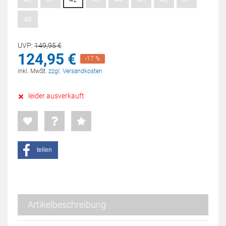
48
UVP:
149,
95
€
124,
95
€
-17 %
inkl. MwSt.
zzgl. Versandkosten
leider ausverkauft
teilen
Artikelbeschreibung