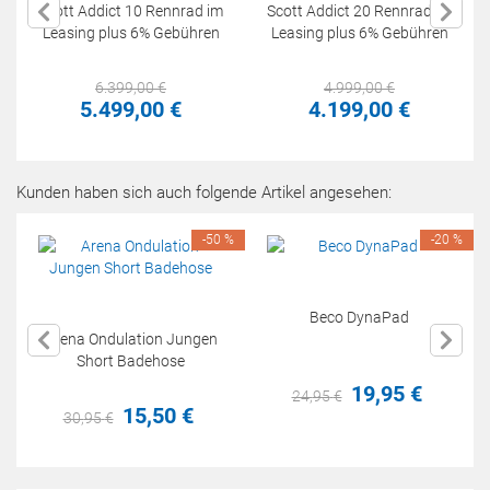
Scott Addict 10 Rennrad im
Scott Addict 20 Rennrad im
Leasing plus 6% Gebühren
Leasing plus 6% Gebühren
6.399,
00
€
4.999,
00
€
5.499,
00
€
4.199,
00
€
Kunden haben sich auch folgende Artikel angesehen:
-50 %
-20 %
Beco DynaPad
Arena Ondulation Jungen
Short Badehose
19,
95
€
24,
95
€
15,
50
€
30,
95
€