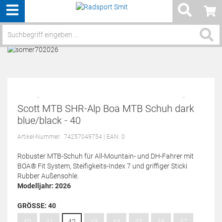
Menü
Service / Hilfe
Scott MTB SHR-Alp Boa MTB Schuh dark
blue/black - 40
Artikel-Nummer:
74257049754
| EAN: 0
Robuster MTB-Schuh für All-Mountain- und DH-Fahrer mit
BOA® Fit System, Steifigkeits-Index 7 und griffiger Sticki
Rubber Außensohle.
Modelljahr: 2026
GRÖSSE:
40
40
41
42
43
44
45
46
47