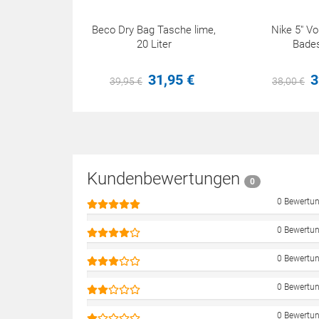
Beco Dry Bag Tasche lime,
Nike 5" Vo
20 Liter
Bades
31,
95
€
3
39,
95
€
38,
00
€
Kundenbewertungen
0
0 Bewertu
0 Bewertu
0 Bewertu
0 Bewertu
0 Bewertu