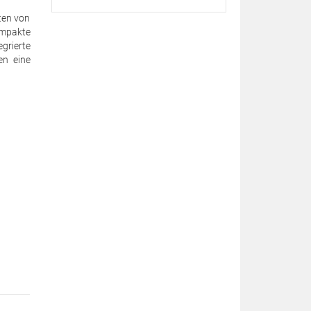
ten von
kompakte
grierte
en eine