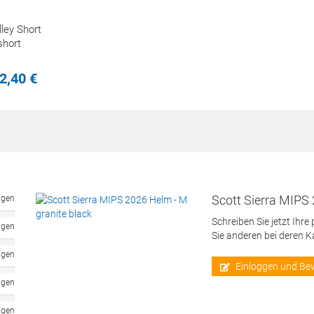
lley Short
hort
2,
40
€
Scott Sierra MIPS 
ngen
Schreiben Sie jetzt Ihre
ngen
Sie anderen bei deren 
ngen
Einloggen und Be
ngen
ngen