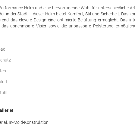
r Performance-Helm und eine hervorragende Wahl für unterschiedliche Ar
der in der Stadt – dieser Helm bietet Komfort, Stil und Sicherheit. Das 
rend das clevere Design eine optimierte Belüftung ermöglicht. Das inte
 das abnehmbare Visier sowie die anpassbare Polsterung ermöglich
oad
Schutz
iten
fort
fühl
allerie!
ial, In-Mold-Konstruktion