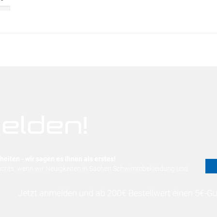
elden!
eiten - wir sagen es Ihnen als erstes!
nichts, wenn wir Neuigkeiten in Sachen Schwimmbekleidung und
Jetzt anmelden und ab 200€ Bestellwert einen 5€-Gut