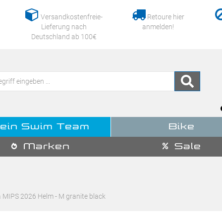
Versandkostenfreie-
Retoure hier
Lieferung nach
anmelden!
Deutschland ab 100€
ein Swim Team
Bike
Marken
Sale
a MIPS 2026 Helm - M granite black