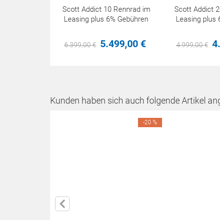
Scott Addict 10 Rennrad im
Scott Addict 
Leasing plus 6% Gebühren
Leasing plus
5.499,
00
€
4
6.399,
00
€
4.999,
00
€
Kunden haben sich auch folgende Artikel an
-20 %