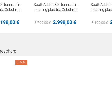
20 Rennrad im
Scott Addict 30 Rennrad im
Scott Addict
 6% Gebühren
Leasing plus 6% Gebühren
Leasing plu
.199,
00
€
2.999,
00
€
3.799,
00
€
3.199,
00
€
gesehen:
-15 %