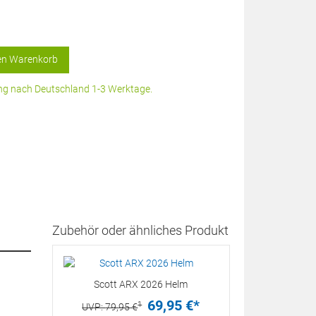
en Warenkorb
rung nach Deutschland 1-3 Werktage.
Zubehör oder ähnliches Produkt
Scott ARX 2026 Helm
69,
95
€
*
1
UVP:
79,
95
€