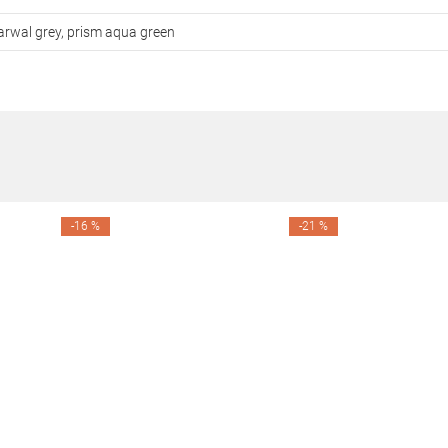
narwal grey, prism aqua green
-16 %
-21 %