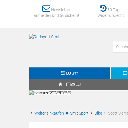
Newsletter
30 Tage
anmelden und 5€ sichern!
Widerrufsrecht
Swim
D
New
Weiter einkaufen
Smit Sport
Bike
Scott Sierr