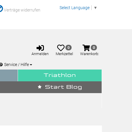
Select Language
▼
Verträge widerrufen
Anmelden
Merkzettel
Warenkorb
0
0
aufklappen
aufklappen
Anmelden
Merkzettel
Warenkorb:
Service / Hilfe
Triathlon
Start Blog