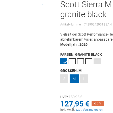
Scott Sierra 
granite black
Artikel-Nummer:
74290242951
| EAN:
Vielseitiger Scott Performance-H
abnehmbarem Visier, anpassbarer 
Modelljahr: 2026
FARBEN:
GRANITE BLACK
GRÖSSEN:
M
S
M
L
UVP:
159,
95
€
127,
95
€
-20 %
inkl. MwSt.
zzgl. Versandkosten