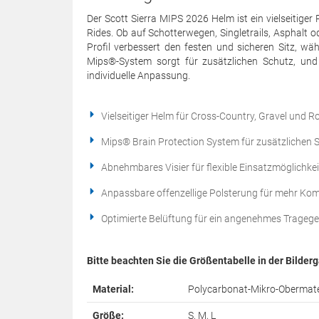
Der Scott Sierra MIPS 2026 Helm ist ein vielseitige
Rides. Ob auf Schotterwegen, Singletrails, Asphalt o
Profil verbessert den festen und sicheren Sitz, wäh
Mips®-System sorgt für zusätzlichen Schutz, und
individuelle Anpassung.
Vielseitiger Helm für Cross-Country, Gravel und R
Mips® Brain Protection System für zusätzlichen 
Abnehmbares Visier für flexible Einsatzmöglichke
Anpassbare offenzellige Polsterung für mehr Kom
Optimierte Belüftung für ein angenehmes Tragege
Bitte beachten Sie die Größentabelle in der Bilderg
Material:
Polycarbonat-Mikro-Obermater
Größe:
S, M, L