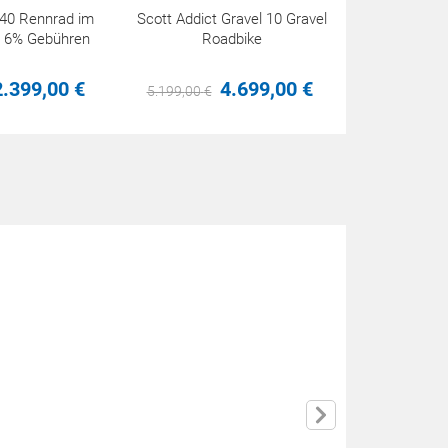
 40 Rennrad im
Scott Addict Gravel 10 Gravel
s 6% Gebühren
Roadbike
2.399,
00
€
4.699,
00
€
5.199,
00
€