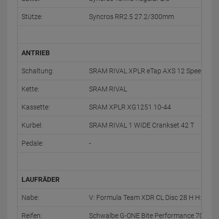
Stütze:
Syncros RR2.5 27.2/300mm
ANTRIEB
Schaltung:
SRAM RIVAL XPLR eTap AXS 12 Speed Elect
Kette:
SRAM RIVAL
Kassette:
SRAM XPLR XG1251 10-44
Kurbel:
SRAM RIVAL 1 WIDE Crankset 42 T
Pedale:
-
LAUFRÄDER
Nabe:
V: Formula Team XDR CL Disc 28 H H: Form
Reifen:
Schwalbe G-ONE Bite Performance 700x4