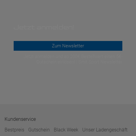
Jetzt anmelden!
Zum Newsletter
Jetzt anmelden und ab 200€ Bestellwert einen 5€-
Gutschein einlösen! | Smit Sport Newsletter
Kundenservice
Bestpreis
Gutschein
Black Week
Unser Ladengeschäft