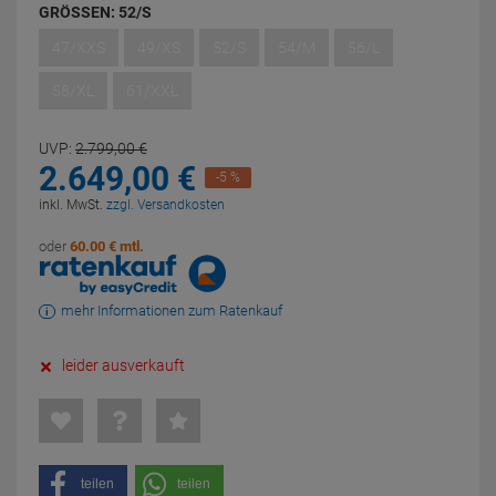
GRÖSSEN:
52/S
47/XXS
49/XS
52/S
54/M
56/L
58/XL
61/XXL
UVP:
2.799,
00
€
2.649,
00
€
-5 %
inkl. MwSt.
zzgl. Versandkosten
oder
60.00 € mtl.
mehr Informationen zum Ratenkauf
leider ausverkauft
teilen
teilen