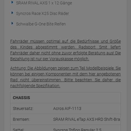
SRAM RIVAL AXS 1 x 12 Gänge
Syncros Race X25 Disc Räder
Schwalbe G-One Bite Reifen
Fahrräder müssen optimal auf die Bedürfnisse und Größe
des Kindes abgestimmt werden. Radsport Smit liefert
Fahrräder daher nicht ohne zuvor erfolgte Beratung aus! Die
Bezahlung ist nur per Vorauskasse möglich.
Achtung: Die Abbildungen zeigen zum Teil Modellbeispiele. Sie
können bei einigen Komponenten mit dem hier angebotenen
Rad nicht übereinstimmen. Bitte beachten Sie daher die
nachfolgende Spezifikation.
CHASSIS
Steuersatz:
Acros AIF-1113
Bremsen:
SRAM RIVAL eTap AXS HRD Shift-Brake Sy
Sattel:
Syncros Tofino Regular 2.5