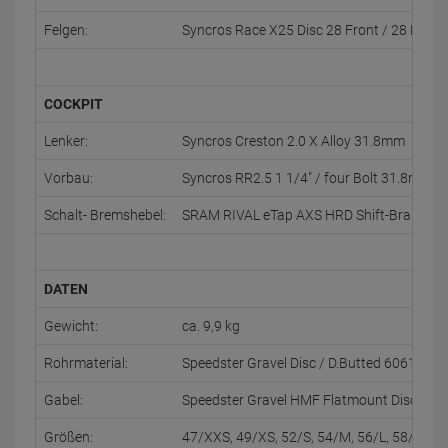
Felgen:
Syncros Race X25 Disc 28 Front / 28 Rear
COCKPIT
Lenker:
Syncros Creston 2.0 X Alloy 31.8mm
Vorbau:
Syncros RR2.5 1 1/4" / four Bolt 31.8mm
Schalt- Bremshebel:
SRAM RIVAL eTap AXS HRD Shift-Brake Sy
DATEN
Gewicht:
ca. 9,9 kg
Rohrmaterial:
Speedster Gravel Disc / D.Butted 6061 Allo
Gabel:
Speedster Gravel HMF Flatmount Disc 1 1/4
Größen:
47/XXS, 49/XS, 52/S, 54/M, 56/L, 58/XL, 