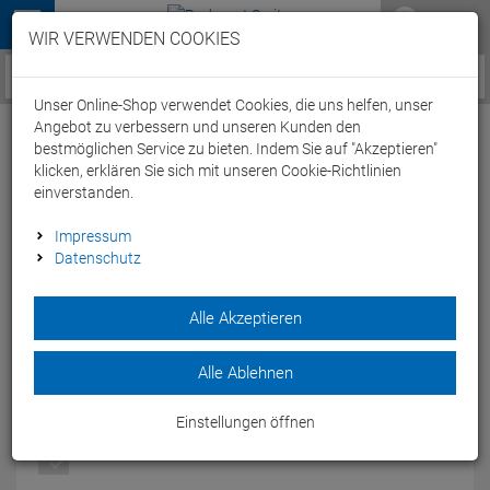
Menü
WIR VERWENDEN COOKIES
Service / Hilfe
Unser Online-Shop verwendet Cookies, die uns helfen, unser
Angebot zu verbessern und unseren Kunden den
bestmöglichen Service zu bieten. Indem Sie auf "Akzeptieren"
klicken, erklären Sie sich mit unseren Cookie-Richtlinien
einverstanden.
Scott Speedster Gravel 10 Gravel Roadbike
Impressum
Datenschutz
- 52/S marble grey/black
Artikel-Nummer:
65125306208
Alle Akzeptieren
Mit dem Scott Speedster Gravel 10 Gravel Roadbike fährst Du
immer an der Spitze.
Alle Ablehnen
Modelljahr: 2022
Einstellungen öffnen
FARBEN:
MARBLE GREY/BLACK