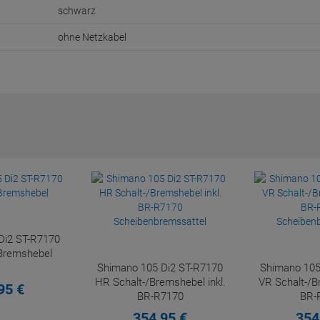
schwarz
ohne Netzkabel
Di2 ST-R7170
Bremshebel
Shimano 105 Di2 ST-R7170
Shimano 105
HR Schalt-/Bremshebel inkl.
VR Schalt-/B
95
€
BR-R7170
BR-
Scheibenbremssattel
Scheiben
354,
95
€
354