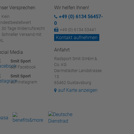
nser Versprechen
Wir helfen Ihnen!
+49 (0) 6134 56457-
Kein
ndestbestellwert
0
30 Tage Widerrufsrecht
+49 (0) 6134 53441
Schneller Versand mit
Kontakt aufnehmen
HL
Anfahrt
ocial Media
Radsport Smit GmbH &
Smit Sport
Co. KG
auf Facebook
Darmstädter Landstrasse
Smit Sport
13
auf Instagram
65462 Gustavsburg
auf Karte anzeigen