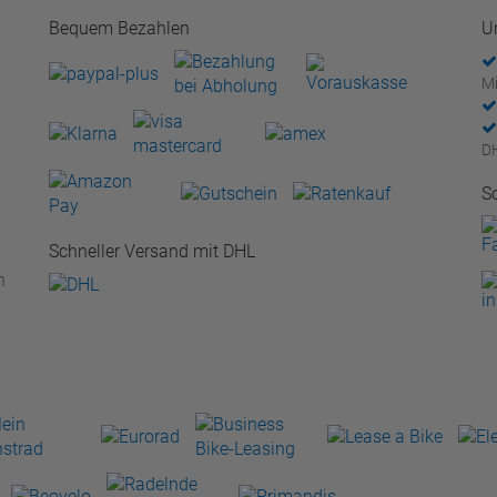
Bequem Bezahlen
U
Mi
D
S
Schneller Versand mit DHL
n