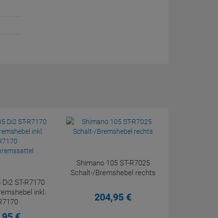
Shimano 105 ST-R7025
Schalt-/Bremshebel rechts
 Di2 ST-R7170
remshebel inkl.
204,
95
€
R7170
bremssattel
,
95
€