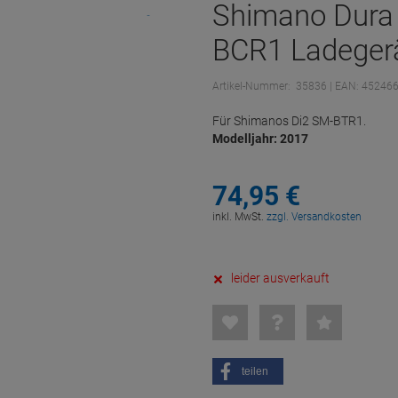
Shimano Dura 
BCR1 Ladeger
Artikel-Nummer:
35836
| EAN: 45246
Für Shimanos Di2 SM-BTR1.
Modelljahr: 2017
74,
95
€
inkl. MwSt.
zzgl. Versandkosten
leider ausverkauft
teilen