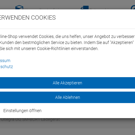
Versandkostenfreie-
Retoure hier
ERWENDEN COOKIES
Lieferung nach
anmelden!
Deutschland ab 100€
line-Shop verwendet Cookies, die uns helfen, unser Angebot zu verbesse
Kunden den bestmöglichen Service zu bieten. Indem Sie auf "Akzeptieren" 
Sie sich mit unseren Cookie-Richtlinien einverstanden.
essum
schutz
ein Swim Team
Bike
Alle Akzeptieren
Marken
Sale
Alle Ablehnen
Einstellungen öffnen
Ultegra Di2 SM-BCR1 Ladegerät