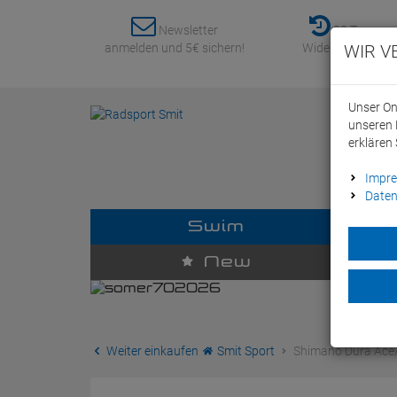
Newsletter
30 Tage
anmelden und 5€ sichern!
Widerrufsrecht
WIR V
Unser On
unseren 
erklären 
Impr
Daten
Swim
D
New
Weiter einkaufen
Smit Sport
Shimano Dura Ace/