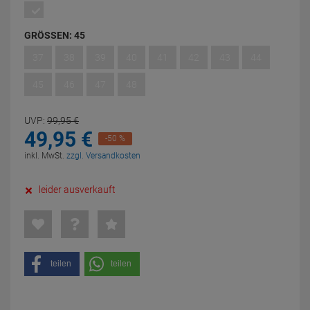
GRÖSSEN:
45
37
38
39
40
41
42
43
44
45
46
47
48
UVP:
99,
95
€
49,
95
€
-50 %
inkl. MwSt.
zzgl. Versandkosten
leider ausverkauft
teilen
teilen