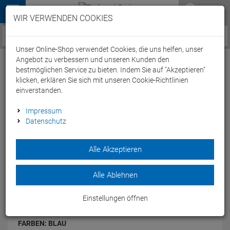
Menü
WIR VERWENDEN COOKIES
Service / Hilfe
Unser Online-Shop verwendet Cookies, die uns helfen, unser
Angebot zu verbessern und unseren Kunden den
bestmöglichen Service zu bieten. Indem Sie auf "Akzeptieren"
klicken, erklären Sie sich mit unseren Cookie-Richtlinien
einverstanden.
Shimano SH-MT44 Mountain Touring
Impressum
Datenschutz
Schuh - 45 blau
Artikel-Nummer:
49172126671
Alle Akzeptieren
Der Shimano SH-MT44 Mountain Touring Radschuh
kombiniert die hervorragenden Geheigenschaften leichter
Alle Ablehnen
Wanderschuhe mit den Details von hochleistungs MTB-
Schuhen.
Einstellungen öffnen
Modelljahr: 2016
FARBEN:
BLAU