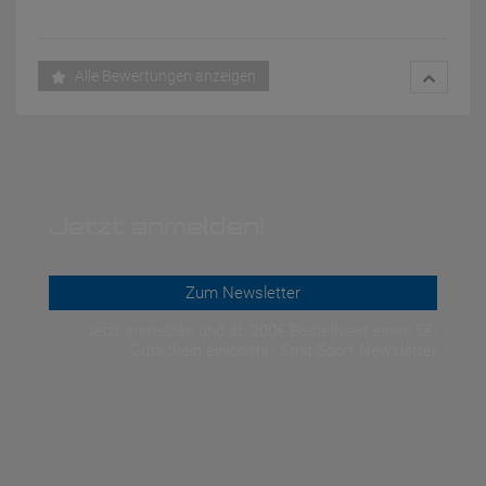
Alle Bewertungen anzeigen
Jetzt anmelden!
Zum Newsletter
Jetzt anmelden und ab 200€ Bestellwert einen 5€-
Gutschein einlösen! | Smit Sport Newsletter