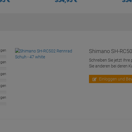
95
€
354,
95
€
354
Shimano SH-RC502
ngen
Schreiben Sie jetzt Ihre
ngen
Sie anderen bei deren 
ngen
Einloggen und Be
ngen
ngen