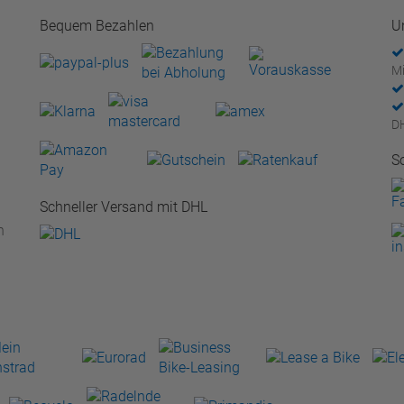
Bequem Bezahlen
U
Mi
D
S
Schneller Versand mit DHL
n