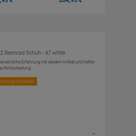
,
95
€
204,
95
€
 Rennrad Schuh - 47 white
 persönliche Erfahrung mit diesem Artikel und helfen
Kaufentscheidung
wertung schreiben