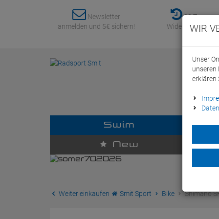
Newsletter
30 Tage
anmelden und 5€ sichern!
Widerrufsrecht
WIR V
Unser On
unseren 
erklären 
Impr
Daten
Swim
D
New
Weiter einkaufen
Smit Sport
Bike
Shimano SH