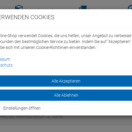
Versandkostenfreie-
Retoure hier
ERWENDEN COOKIES
Lieferung nach
anmelden!
Deutschland ab 100€
line-Shop verwendet Cookies, die uns helfen, unser Angebot zu verbesse
Kunden den bestmöglichen Service zu bieten. Indem Sie auf "Akzeptieren" 
Sie sich mit unseren Cookie-Richtlinien einverstanden.
essum
schutz
ein Swim Team
Bike
Alle Akzeptieren
Marken
Sale
Alle Ablehnen
Einstellungen öffnen
-RC502 Rennrad Schuh - 47 white