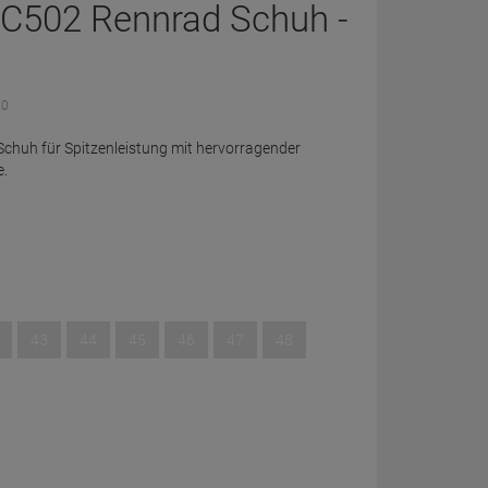
C502 Rennrad Schuh -
 0
huh für Spitzenleistung mit hervorragender
e.
43
44
45
46
47
48