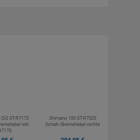
 Di2 ST-R7170
Shimano 105 ST-R7025
remshebel inkl.
Schalt-/Bremshebel rechts
R7170
bremssattel