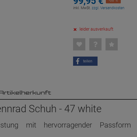
99,
95
€
-38 %
inkl. MwSt.
zzgl. Versandkosten
leider ausverkauft
teilen
Artikelherkunft
nrad Schuh - 47 white
eistung mit hervorragender Passform