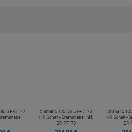
Di2 ST-R7170
Shimano 105 Di2 ST-R7170
Shimano 105
Bremshebel
HR Schalt-/Bremshebel inkl.
VR Schalt-/B
BR-R7170
BR-
Scheibenbremssattel
Scheiben