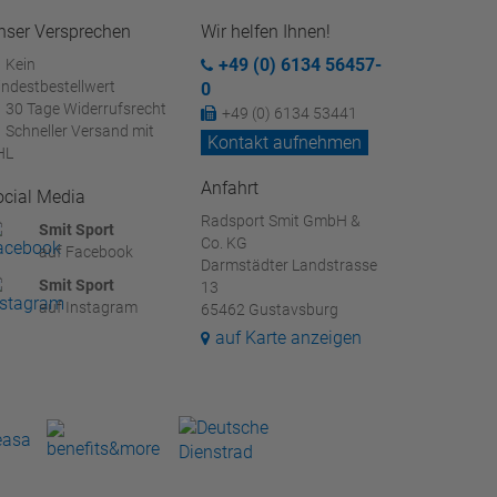
nser Versprechen
Wir helfen Ihnen!
+49 (0) 6134 56457-
Kein
ndestbestellwert
0
30 Tage Widerrufsrecht
+49 (0) 6134 53441
Schneller Versand mit
Kontakt aufnehmen
HL
Anfahrt
ocial Media
Radsport Smit GmbH &
Smit Sport
Co. KG
auf Facebook
Darmstädter Landstrasse
Smit Sport
13
auf Instagram
65462 Gustavsburg
auf Karte anzeigen