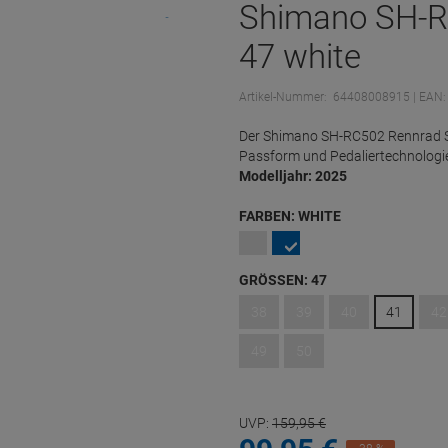
Shimano SH-R
47 white
Artikel-Nummer:
64408008915
| EAN:
Der Shimano SH-RC502 Rennrad Sc
Passform und Pedaliertechnologi
Modelljahr: 2025
FARBEN:
WHITE
GRÖSSEN:
47
38
39
40
41
42
49
50
UVP:
159,
95
€