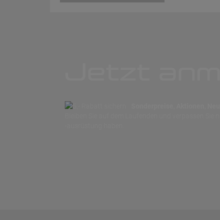
Jetzt anm
Sonderpreise, Aktionen, Neuh
Bleiben Sie auf dem Laufenden und verpassen Sie 
-ausrüstung haben.