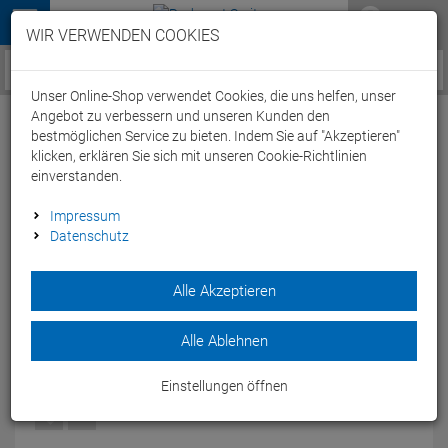
Menü
WIR VERWENDEN COOKIES
Service / Hilfe
Unser Online-Shop verwendet Cookies, die uns helfen, unser
Angebot zu verbessern und unseren Kunden den
bestmöglichen Service zu bieten. Indem Sie auf "Akzeptieren"
klicken, erklären Sie sich mit unseren Cookie-Richtlinien
einverstanden.
Shimano SH-XC9 MTB Schuh - 41 blau
Impressum
Datenschutz
Artikel-Nummer:
51287126654
| EAN: 4524667123842
Alle Akzeptieren
Der Shimano SH-XC9 MTB Schuh ist das Spitzenmodfell von
Shimano. Er bietet unglaublichen Langstreckenkompfort und
unglaubliche Effizienz fürs Training und den Wettkampf.
Alle Ablehnen
Modelljahr: 2017
Einstellungen öffnen
FARBEN:
BLAU