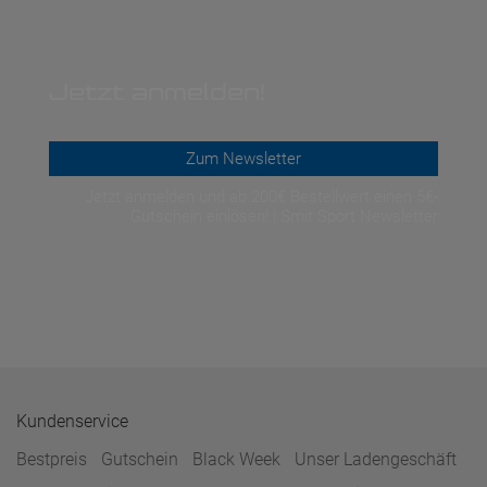
Jetzt anmelden!
Zum Newsletter
Jetzt anmelden und ab 200€ Bestellwert einen 5€-
Gutschein einlösen! | Smit Sport Newsletter
Kundenservice
Bestpreis
Gutschein
Black Week
Unser Ladengeschäft