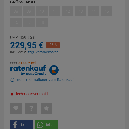
GRÖSSEN:
41
38
39
40
41
42
43
44
45
46
47
48
UVP:
359,
95
€
229,
95
€
-36 %
inkl. MwSt.
zzgl. Versandkosten
oder
21.00 € mtl.
mehr Informationen zum Ratenkauf
leider ausverkauft
teilen
teilen