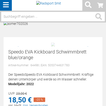
Menü
Service / Hilfe
Speedo EVA Kickboard Schwimmbrett
blue/orange
Artikel-Nummer:
64498
| EAN: 5053744631783
Der SpeedoSpeedo EVA Kickboard Schwimmbrett: Kräftige
deinen Unterkörper und werde so im Wasser schneller.
Modelljahr: 2022
UVP:
23,
00
€
18,
50
€
-20 %
inkl. MwSt.
zzgl. Versandkosten