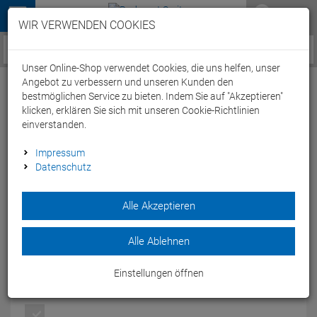
Menü
WIR VERWENDEN COOKIES
Service / Hilfe
Unser Online-Shop verwendet Cookies, die uns helfen, unser
Angebot zu verbessern und unseren Kunden den
bestmöglichen Service zu bieten. Indem Sie auf "Akzeptieren"
klicken, erklären Sie sich mit unseren Cookie-Richtlinien
einverstanden.
Speedo Fastskin LZR Racer Elite 2 Jammer
Impressum
Datenschutz
Wettkampfhose - 28 black/siren red
Artikel-Nummer:
57029209413
Alle Akzeptieren
Die Speedo Fastskin LZR Racer Elite 2 Jammer
Wettkampfhose ist eine Wettkampf-Schwimmhose für
Alle Ablehnen
Herren von der FINA zugelassen.
Modelljahr: 2015
Einstellungen öffnen
FARBEN:
BLACK/SIREN RED