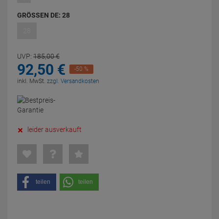
GRÖSSEN DE:
28
28
UVP:
185,
00
€
92,
50
€
-50 %
inkl. MwSt.
zzgl. Versandkosten
leider ausverkauft
teilen
teilen