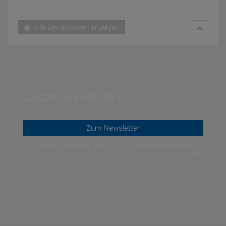
Alle Bewertungen anzeigen
Jetzt anmelden!
Zum Newsletter
Jetzt anmelden und ab 200€ Bestellwert einen 5€-
Gutschein einlösen! | Smit Sport Newsletter