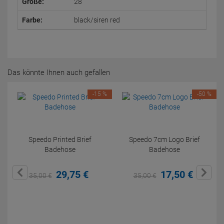
Größe:
28
Farbe:
black/siren red
Das könnte Ihnen auch gefallen
-15 %
-50 %
Speedo Printed Brief
Speedo 7cm Logo Brief
Badehose
Badehose
29,
75
€
17,
50
€
35,
00
€
35,
00
€