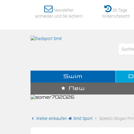
Newsletter
30 Tage
anmelden und 5€ sichern!
Widerrufsrecht
Swim
D
New
Weiter einkaufen
Smit Sport
Speedo Slogan Print