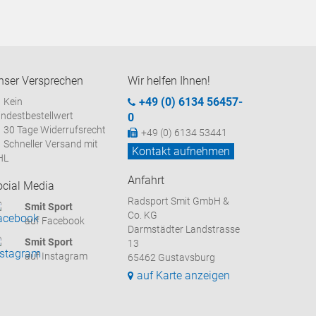
nser Versprechen
Wir helfen Ihnen!
+49 (0) 6134 56457-
Kein
ndestbestellwert
0
30 Tage Widerrufsrecht
+49 (0) 6134 53441
Schneller Versand mit
Kontakt aufnehmen
HL
Anfahrt
ocial Media
Radsport Smit GmbH &
Smit Sport
Co. KG
auf Facebook
Darmstädter Landstrasse
Smit Sport
13
auf Instagram
65462 Gustavsburg
auf Karte anzeigen