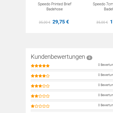
Speedo Printed Brief
Speedo 7cm 
Badehose
Bade
29,
75
€
1
35,
00
€
35,
00
€
Kundenbewertungen
0
0 Bewertu
0 Bewertu
0 Bewertu
0 Bewertu
0 Bewertu