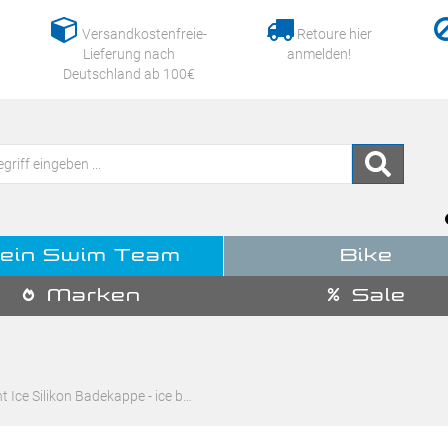
Versandkostenfreie-
Retoure hier
Lieferung nach
anmelden!
Deutschland ab 100€
ein Swim Team
Bike
Marken
Sale
 Ice Silikon Badekappe - ice b…