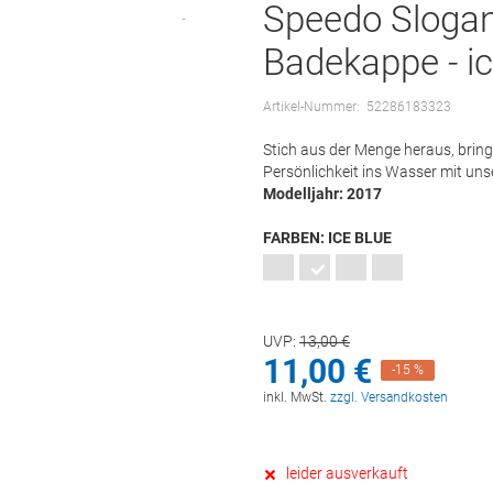
Speedo Slogan 
Badekappe - ic
Artikel-Nummer:
52286183323
Stich aus der Menge heraus, bring
Persönlichkeit ins Wasser mit un
Modelljahr: 2017
FARBEN:
ICE BLUE
UVP:
13,
00
€
11,
00
€
-15 %
inkl. MwSt.
zzgl. Versandkosten
leider ausverkauft