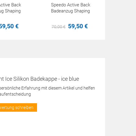
ctive Back
Speedo Active Back
ug Shaping
Badeanzug Shaping
59,
50
€
59,
50
€
70,
00
€
t Ice Silikon Badekappe - ice blue
 persönliche Erfahrung mit diesem Artikel und helfen
Kaufentscheidung
wertung schreiben