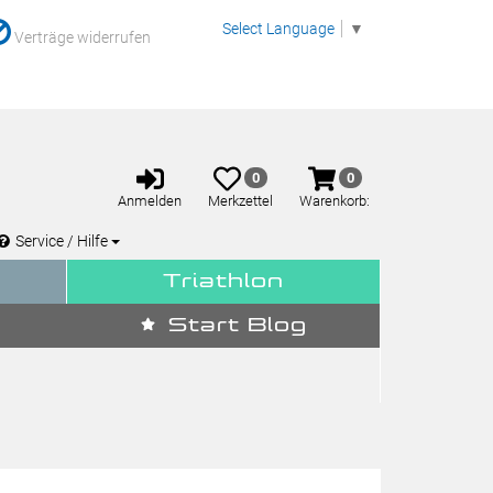
Select Language
▼
Verträge widerrufen
Anmelden
Merkzettel
Warenkorb
0
0
aufklappen
aufklappen
Anmelden
Merkzettel
Warenkorb:
Service / Hilfe
Triathlon
Start Blog