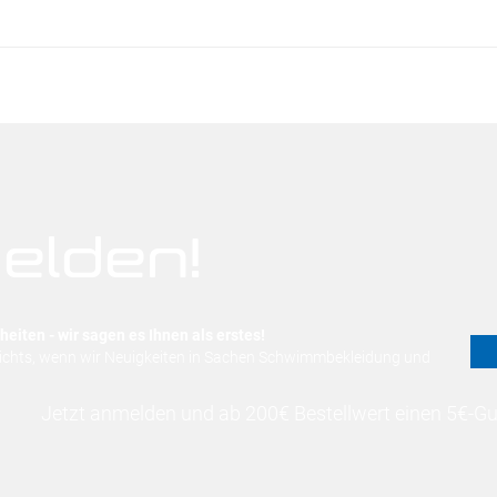
elden!
eiten - wir sagen es Ihnen als erstes!
nichts, wenn wir Neuigkeiten in Sachen Schwimmbekleidung und
Jetzt anmelden und ab 200€ Bestellwert einen 5€-Gut