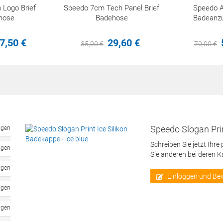
Logo Brief
Speedo 7cm Tech Panel Brief
Speedo A
hose
Badehose
Badeanz
7,
50
€
29,
60
€
35,
00
€
70,
00
€
Speedo Slogan Prin
ngen
Schreiben Sie jetzt Ihre
ngen
Sie anderen bei deren 
ngen
Einloggen und Be
ngen
ngen