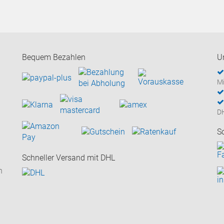
Bequem Bezahlen
U
Mi
D
S
Schneller Versand mit DHL
n