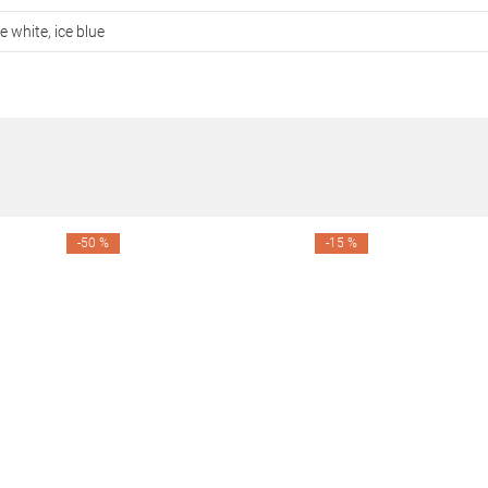
ce white, ice blue
-50 %
-15 %