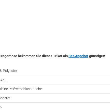
 Trägerhose bekommen Sie dieses Trikot als
Set-Angebot
günstiger!
% Polyester
- 4XL
 kleine Reißverschlusstasche
bon/rot
5