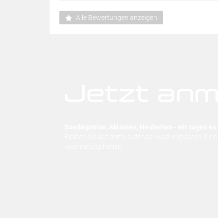
Alle Bewertungen anzeigen
Jetzt anm
Sonderpreise, Aktionen, Neuheiten - wir sagen es 
Bleiben Sie auf dem Laufenden und verpassen Sie 
-ausrüstung haben.