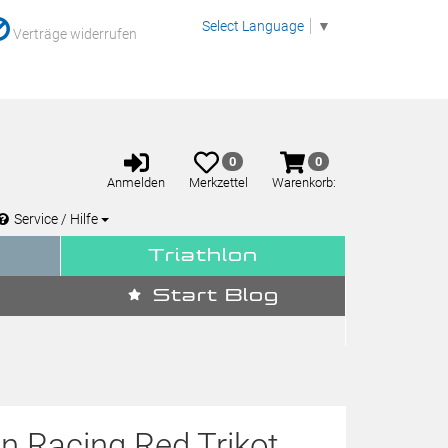
Select Language
▼
Verträge widerrufen
Anmelden
Merkzettel
Warenkorb
0
0
aufklappen
aufklappen
Anmelden
Merkzettel
Warenkorb:
Service / Hilfe
Triathlon
Start Blog
n Racing Red Trikot