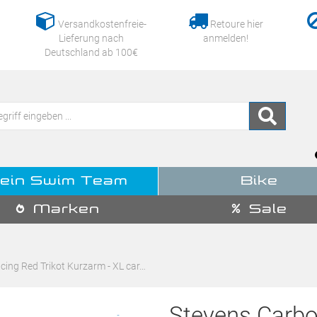
Versandkostenfreie-
Retoure hier
Lieferung nach
anmelden!
Deutschland ab 100€
ein Swim Team
Bike
Marken
Sale
ing Red Trikot Kurzarm - XL car…
Stevens Carbo