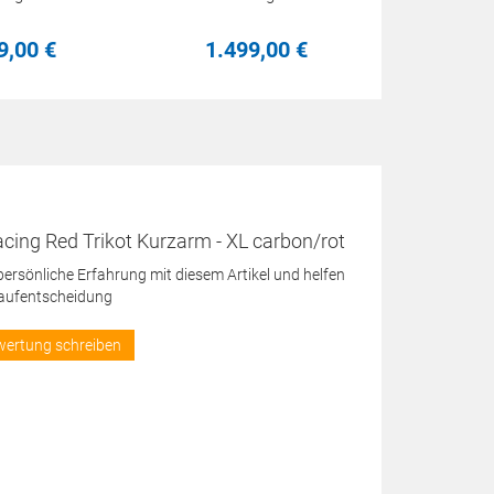
9,
00
€
1.499,
00
€
cing Red Trikot Kurzarm - XL carbon/rot
 persönliche Erfahrung mit diesem Artikel und helfen
Kaufentscheidung
wertung schreiben