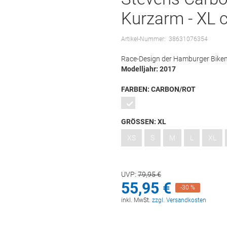
Kurzarm - XL 
Artikel-Nummer:
38631076354
Race-Design der Hamburger Bike
Modelljahr: 2017
FARBEN:
CARBON/ROT
GRÖSSEN:
XL
XS
S
M
L
XL
UVP:
79,
95
€
55,
95
€
-30 %
inkl. MwSt.
zzgl. Versandkosten