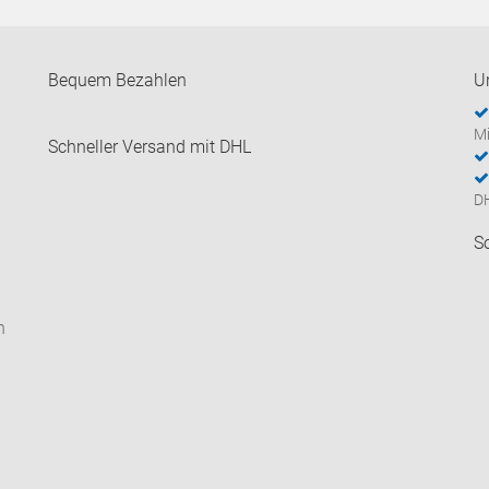
Bequem Bezahlen
U
Mi
Schneller Versand mit DHL
D
S
n