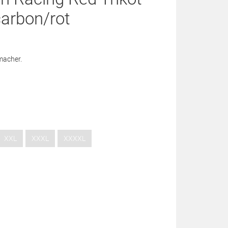
carbon/rot
macher.
XXL
XXXL
XXXXL