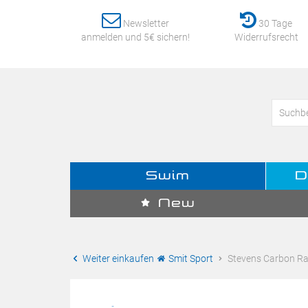
Newsletter
30 Tage
anmelden und 5€ sichern!
Widerrufsrecht
Swim
D
New
Weiter einkaufen
Smit Sport
Stevens Carbon Rac