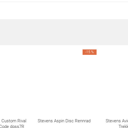
-15 %
s Custom Rival
Stevens Aspin Disc Rennrad
Stevens Avi
Code dgss7R
Trek