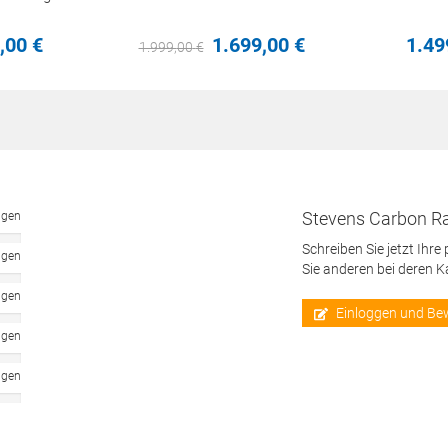
,
00
€
1.699,
00
€
1.49
1.999,
00
€
Stevens Carbon Ra
ngen
Schreiben Sie jetzt Ihre
ngen
Sie anderen bei deren 
ngen
Einloggen und Be
ngen
ngen