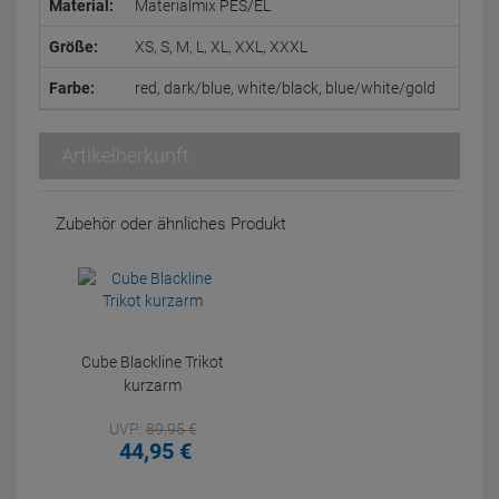
Material:
Materialmix PES/EL
Größe:
XS, S, M, L, XL, XXL, XXXL
Farbe:
red, dark/blue, white/black, blue/white/gold
Artikelherkunft
Zubehör oder ähnliches Produkt
Cube Blackline Trikot
kurzarm
UVP:
89,
95
€
44,
95
€