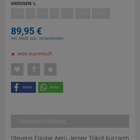
GRÖSSEN:
L
XS
S
M
L
XL
XXL
XXXL
89,
95
€
inkl. MwSt.
zzgl. Versandkosten
leider ausverkauft
teilen
teilen
Artikelbeschreibung
Stevens Equipe Aero Jersey Trikot kurzarm