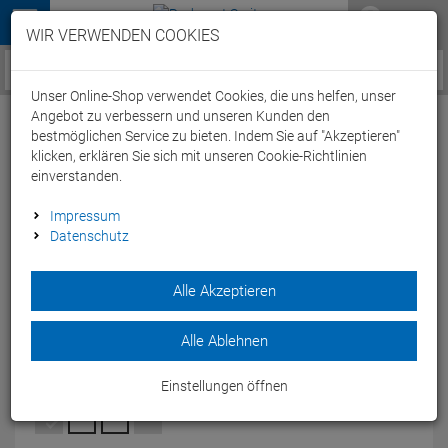
Menü
WIR VERWENDEN COOKIES
Service / Hilfe
Unser Online-Shop verwendet Cookies, die uns helfen, unser
Angebot zu verbessern und unseren Kunden den
bestmöglichen Service zu bieten. Indem Sie auf "Akzeptieren"
klicken, erklären Sie sich mit unseren Cookie-Richtlinien
einverstanden.
Stevens Equipe Aero Jersey Trikot kurzarm
Impressum
Datenschutz
- L red
Artikel-Nummer:
63516227555
| EAN: 0
Alle Akzeptieren
Das Stevens Equipe Aero Jersey Trikot hält Sie trocken und ist
dabei atmungsaktiv.
Alle Ablehnen
Modelljahr: 2024
Einstellungen öffnen
FARBEN:
RED