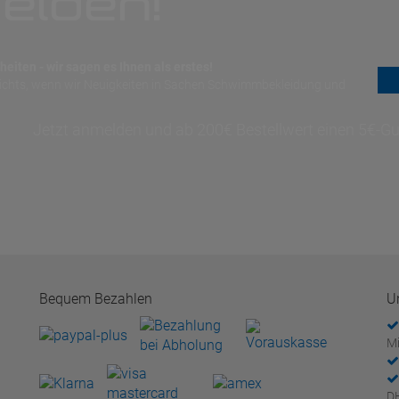
elden!
eiten - wir sagen es Ihnen als erstes!
nichts, wenn wir Neuigkeiten in Sachen Schwimmbekleidung und
Jetzt anmelden und ab 200€ Bestellwert einen 5€-Gut
Bequem Bezahlen
U
Mi
D