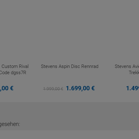
s Custom Rival
Stevens Aspin Disc Rennrad
Stevens Avi
Code dgss7R
Trek
,
00
€
1.699,
00
€
1.49
1.999,
00
€
gesehen: