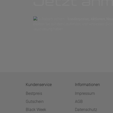
Jetzt anm
Sonderpreise, Aktionen, Neuh
Bleiben Sie auf dem Laufenden und verpassen Sie 
-ausrüstung haben.
Kundenservice
Informationen
Bestpreis
Impressum
Gutschein
AGB
Black Week
Datenschutz