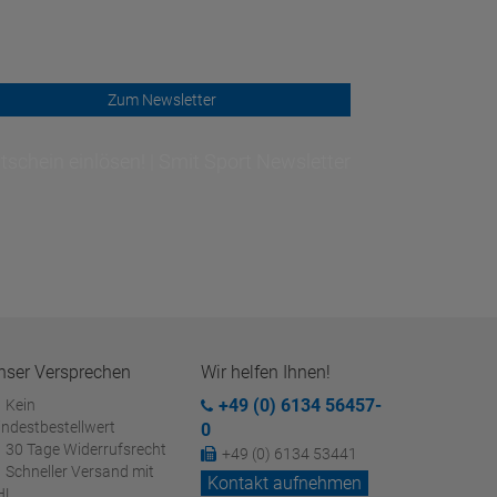
Zum Newsletter
schein einlösen! | Smit Sport Newsletter
nser Versprechen
Wir helfen Ihnen!
+49 (0) 6134 56457-
Kein
ndestbestellwert
0
30 Tage Widerrufsrecht
+49 (0) 6134 53441
Schneller Versand mit
Kontakt aufnehmen
HL