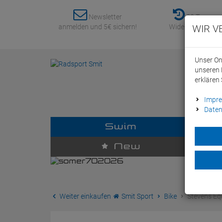
Newsletter
30 Tage
anmelden und 5€ sichern!
Widerrufsrecht
WIR V
Unser On
unseren 
erklären 
Impr
Daten
Swim
D
New
Weiter einkaufen
Smit Sport
Bike
Stevens Equ