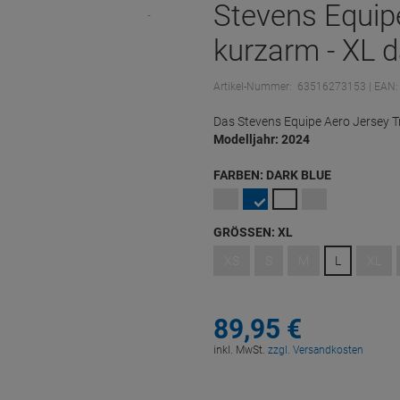
Stevens Equipe
kurzarm - XL d
Artikel-Nummer:
63516273153
| EAN:
Das Stevens Equipe Aero Jersey Tr
Modelljahr: 2024
FARBEN:
DARK BLUE
GRÖSSEN:
XL
XS
S
M
L
XL
89,
95
€
inkl. MwSt.
zzgl. Versandkosten