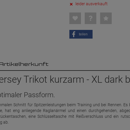
leider ausverkauft
teilen
Artikelherkunft
rsey Trikot kurzarm - XL dark b
optimaler Passform.
hmalen Schnitt für Spitzenleistungen beim Training und bei Rennen. Es 
be, hat eng anliegende Raglanärmel und einen durchgehenden, abge
 Rückentaschen, eine Schlüsseltasche mit Reißverschluss und ein rutsc
g ab.