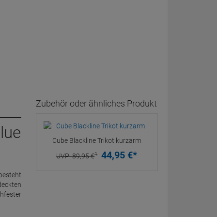
Zubehör oder ähnliches Produkt
lue
Cube Blackline Trikot kurzarm
44,
95
€
*
1
UVP:
89,
95
€
besteht
deckten
hfester