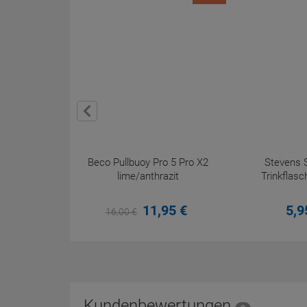
Beco Pullbuoy Pro 5 Pro X2
Stevens S
lime/anthrazit
Trinkflasc
11,
95
€
5,
9
16,
00
€
Kundenbewertungen