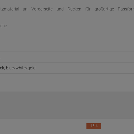
Netzmaterial an Vorderseite und Rücken für großartige Passfo
sche
L
ack, blue/white/gold
-15 %