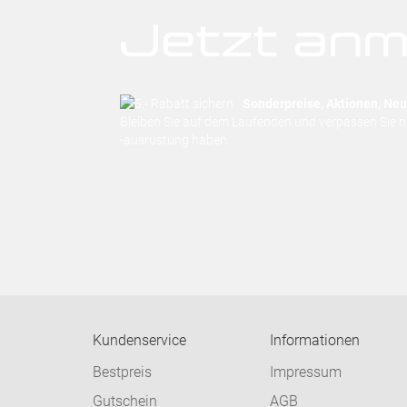
Jetzt anm
Sonderpreise, Aktionen, Neuh
Bleiben Sie auf dem Laufenden und verpassen Sie 
-ausrüstung haben.
Kundenservice
Informationen
Bestpreis
Impressum
Gutschein
AGB