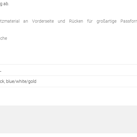
g ab.
Netzmaterial an Vorderseite und Rücken für großartige Passfo
sche
L
ack, blue/white/gold