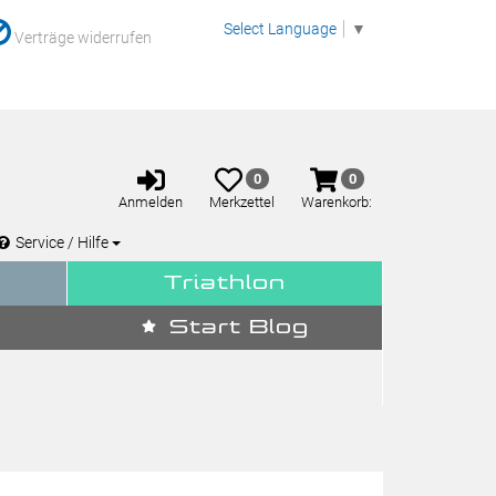
Select Language
▼
Verträge widerrufen
Anmelden
Merkzettel
Warenkorb
0
0
aufklappen
aufklappen
Anmelden
Merkzettel
Warenkorb:
Service / Hilfe
Triathlon
Start Blog