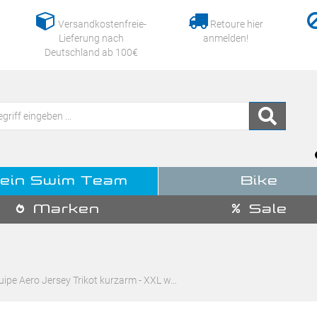
Versandkostenfreie-
Retoure hier
Lieferung nach
anmelden!
Deutschland ab 100€
ein Swim Team
Bike
Marken
Sale
ipe Aero Jersey Trikot kurzarm - XXL w…