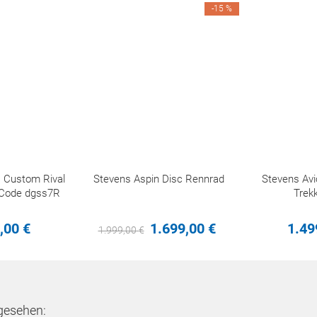
-15 %
s Custom Rival
Stevens Aspin Disc Rennrad
Stevens Avi
Code dgss7R
Trek
,
00
€
1.699,
00
€
1.49
1.999,
00
€
gesehen: