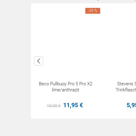
-25 %
Beco Pullbuoy Pro 5 Pro X2
Stevens S
lime/anthrazit
Trinkflasc
11,
95
€
5,
9
16,
00
€