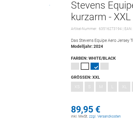
Stevens Equipe
kurzarm - XXL
Artikel-Nummer:
63516273194
| EAN:
Das Stevens Equipe Aero Jersey Tr
Modelljahr: 2024
FARBEN:
WHITE/BLACK
GRÖSSEN:
XXL
XS
S
M
L
XL
89,
95
€
inkl. MwSt.
zzgl. Versandkosten