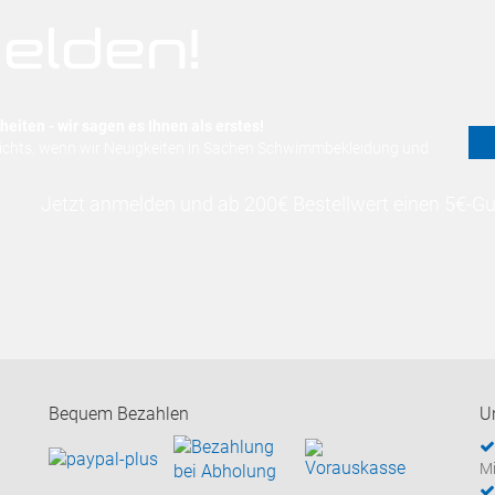
elden!
eiten - wir sagen es Ihnen als erstes!
nichts, wenn wir Neuigkeiten in Sachen Schwimmbekleidung und
Jetzt anmelden und ab 200€ Bestellwert einen 5€-Gut
Bequem Bezahlen
U
Mi