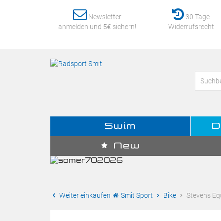
Newsletter
30 Tage
anmelden und 5€ sichern!
Widerrufsrecht
Swim
D
New
Weiter einkaufen
Smit Sport
Bike
Stevens Equ