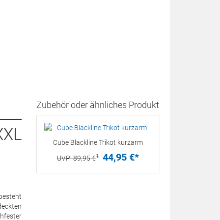
Zubehör oder ähnliches Produkt
XXL
Cube Blackline Trikot kurzarm
44,
95
€
*
1
UVP:
89,
95
€
besteht
deckten
hfester