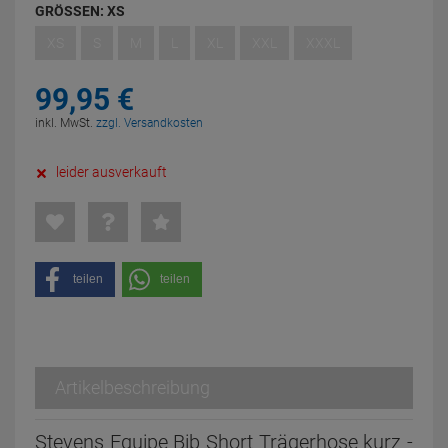
GRÖSSEN:
XS
XS
S
M
L
XL
XXL
XXXL
99,
95
€
inkl. MwSt.
zzgl. Versandkosten
leider ausverkauft
teilen
teilen
Artikelbeschreibung
Stevens Equipe Bib Short Trägerhose kurz -