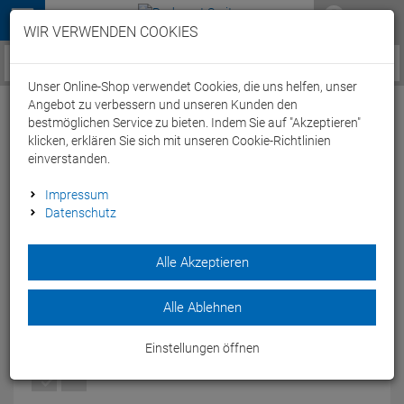
Menü
WIR VERWENDEN COOKIES
Service / Hilfe
Unser Online-Shop verwendet Cookies, die uns helfen, unser
Angebot zu verbessern und unseren Kunden den
bestmöglichen Service zu bieten. Indem Sie auf "Akzeptieren"
klicken, erklären Sie sich mit unseren Cookie-Richtlinien
einverstanden.
Stevens Equipe Bib Short Trägerhose kurz -
Impressum
Datenschutz
XS black/white
Artikel-Nummer:
63515273109
| EAN: 0
Alle Akzeptieren
Die Stevens Equipe Bib Short Trägerhose ist gut durchlüftet
und hat elastische Trägergurte.
Alle Ablehnen
Modelljahr: 2024
Einstellungen öffnen
FARBEN:
BLACK/WHITE