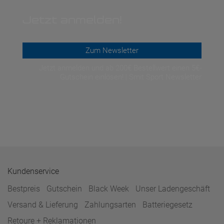
Jetzt anmelden!
Zum Newsletter
Jetzt anmelden und ab 200€ Bestellwert einen 5€-
Gutschein einlösen! | Smit Sport Newsletter
Kundenservice
Bestpreis
Gutschein
Black Week
Unser Ladengeschäft
Versand & Lieferung
Zahlungsarten
Batteriegesetz
Retoure + Reklamationen