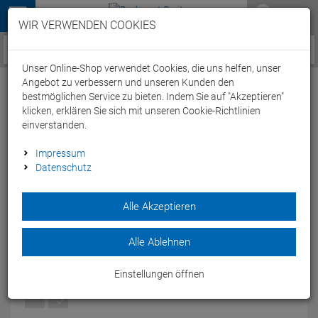
Menü
WIR VERWENDEN COOKIES
Service / Hilfe
Unser Online-Shop verwendet Cookies, die uns helfen, unser
Angebot zu verbessern und unseren Kunden den
bestmöglichen Service zu bieten. Indem Sie auf "Akzeptieren"
klicken, erklären Sie sich mit unseren Cookie-Richtlinien
einverstanden.
Stevens Equipe Bib Short Trägerhose kurz -
Impressum
Datenschutz
XS dark blue
Artikel-Nummer:
63515273149
| EAN: 0
Alle Akzeptieren
Die Stevens Equipe Bib Short Trägerhose ist gut durchlüftet
und hat elastische Trägergurte.
Alle Ablehnen
Modelljahr: 2024
Einstellungen öffnen
FARBEN:
DARK BLUE