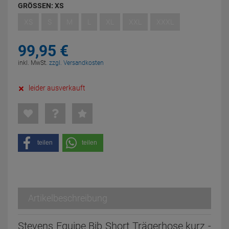
GRÖSSEN:
XS
XS
S
M
L
XL
XXL
XXXL
99,
95
€
inkl. MwSt.
zzgl. Versandkosten
leider ausverkauft
teilen
teilen
Artikelbeschreibung
Stevens Equipe Bib Short Trägerhose kurz -