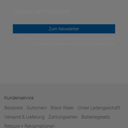
Jetzt anmelden!
Zum Newsletter
Jetzt anmelden und ab 200€ Bestellwert einen 5€-
Gutschein einlösen! | Smit Sport Newsletter
Kundenservice
Bestpreis
Gutschein
Black Week
Unser Ladengeschäft
Versand & Lieferung
Zahlungsarten
Batteriegesetz
Retoure + Reklamationen