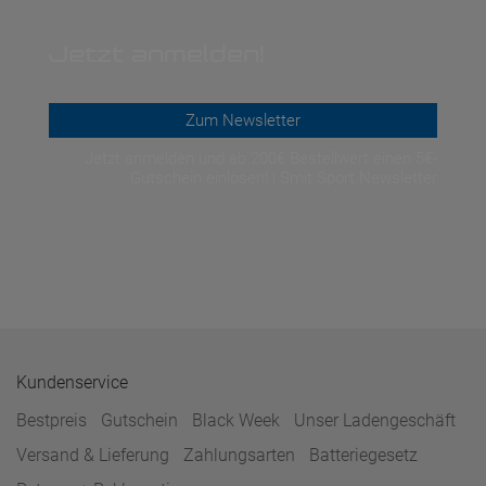
Jetzt anmelden!
Zum Newsletter
Jetzt anmelden und ab 200€ Bestellwert einen 5€-
Gutschein einlösen! | Smit Sport Newsletter
Kundenservice
Bestpreis
Gutschein
Black Week
Unser Ladengeschäft
Versand & Lieferung
Zahlungsarten
Batteriegesetz