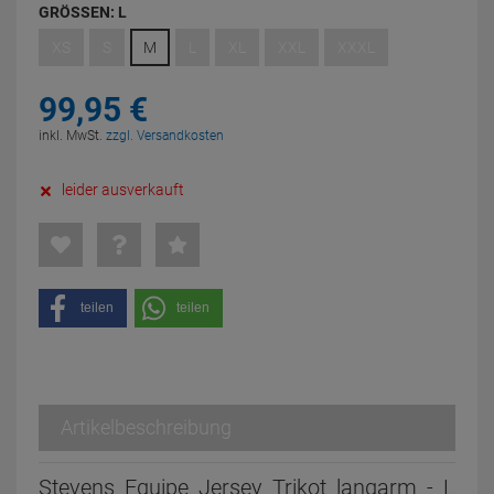
GRÖSSEN:
L
XS
S
M
L
XL
XXL
XXXL
99,
95
€
inkl. MwSt.
zzgl. Versandkosten
leider ausverkauft
teilen
teilen
Artikelbeschreibung
Stevens Equipe Jersey Trikot langarm - L