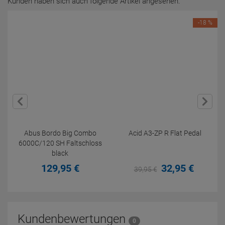
Kunden haben sich auch folgende Artikel angesehen:
-18 %
Abus Bordo Big Combo
Acid A3-ZP R Flat Pedal
6000C/120 SH Faltschloss
black
129,
95
€
32,
95
€
39,
95
€
Kundenbewertungen
0