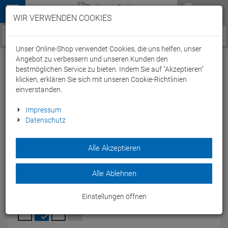
Menü
WIR VERWENDEN COOKIES
Service / Hilfe
Unser Online-Shop verwendet Cookies, die uns helfen, unser
Angebot zu verbessern und unseren Kunden den
bestmöglichen Service zu bieten. Indem Sie auf "Akzeptieren"
klicken, erklären Sie sich mit unseren Cookie-Richtlinien
einverstanden.
Stevens Equipe Jersey Trikot langarm - L
Impressum
Datenschutz
dark blue
Artikel-Nummer:
63517273152
| EAN: 0
Alle Akzeptieren
Das Stevens Equipe Jersey Trikot langarm hält Dich warm
und trocken.
Alle Ablehnen
Modelljahr: 2024
Einstellungen öffnen
FARBEN:
DARK BLUE