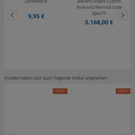
Lenkerband
Stevens Arcalis Custom
Rival AXS Rennrad Code
dgss7R
9,
95
€
5.168,
00
€
Kunden haben sich auch folgende Artikel angesehen:
-15 %
-30 %