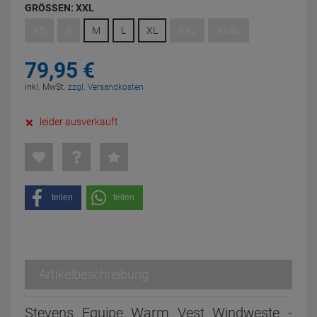
GRÖSSEN:
XXL
XS
S
M
L
XL
XXL
XXXL
79,
95
€
inkl. MwSt.
zzgl. Versandkosten
leider ausverkauft
teilen
teilen
Artikelbeschreibung
Stevens Equipe Warm Vest Windweste -