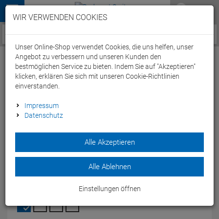
Menü
WIR VERWENDEN COOKIES
Service / Hilfe
Unser Online-Shop verwendet Cookies, die uns helfen, unser
Angebot zu verbessern und unseren Kunden den
bestmöglichen Service zu bieten. Indem Sie auf "Akzeptieren"
klicken, erklären Sie sich mit unseren Cookie-Richtlinien
einverstanden.
Stevens Equipe Warm Vest Windweste -
Impressum
Datenschutz
XXL red
Artikel-Nummer:
63518227557
| EAN: 0
Alle Akzeptieren
Mit der Stevens Equipe Warm Vest Windweste bist Du beim
Warm up bestens ausgestattet.
Alle Ablehnen
Modelljahr: 2024
Einstellungen öffnen
FARBEN:
RED