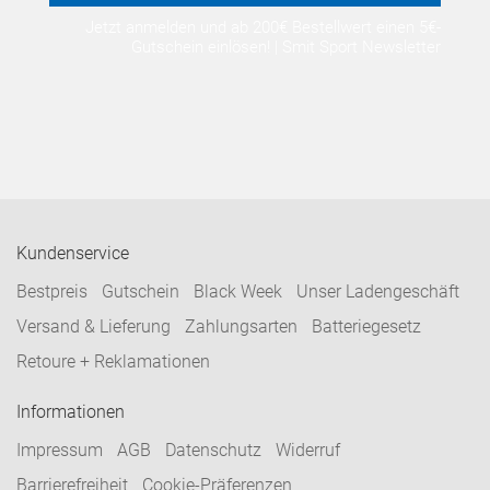
Jetzt anmelden und ab 200€ Bestellwert einen 5€-
Gutschein einlösen! | Smit Sport Newsletter
Kundenservice
Bestpreis
Gutschein
Black Week
Unser Ladengeschäft
Versand & Lieferung
Zahlungsarten
Batteriegesetz
Retoure + Reklamationen
Informationen
Impressum
AGB
Datenschutz
Widerruf
Barrierefreiheit
Cookie-Präferenzen