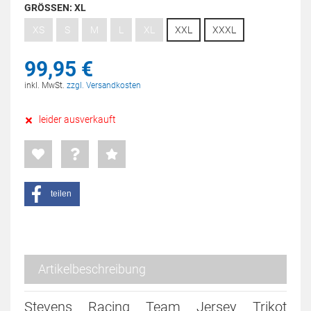
GRÖSSEN:
XL
XS
S
M
L
XL
XXL
XXXL
99,
95
€
inkl. MwSt.
zzgl. Versandkosten
leider ausverkauft
teilen
Artikelbeschreibung
Stevens Racing Team Jersey Trikot