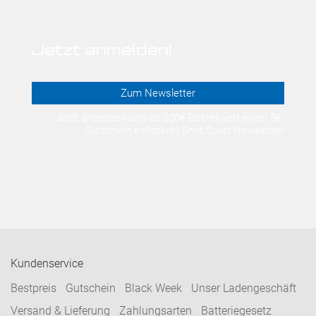
Jetzt anmelden!
Zum Newsletter
Jetzt anmelden und ab 200€ Bestellwert einen 5€-
Gutschein einlösen! | Smit Sport Newsletter
Kundenservice
Bestpreis
Gutschein
Black Week
Unser Ladengeschäft
Versand & Lieferung
Zahlungsarten
Batteriegesetz