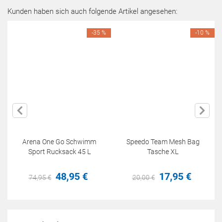
Kunden haben sich auch folgende Artikel angesehen:
-35 %
-10 %
Arena One Go Schwimm
Speedo Team Mesh Bag
Sport Rucksack 45 L
Tasche XL
48,
95
€
17,
95
€
74,
95
€
20,
00
€