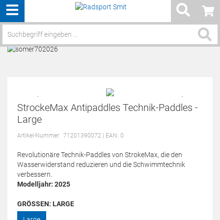
Menü
Service / Hilfe
StrockeMax Antipaddles Technik-Paddles -
Large
Artikel-Nummer:
71201390072
| EAN: 0
Revolutionäre Technik-Paddles von StrokeMax, die den
Wasserwiderstand reduzieren und die Schwimmtechnik
verbessern.
Modelljahr: 2025
GRÖSSEN:
LARGE
Large