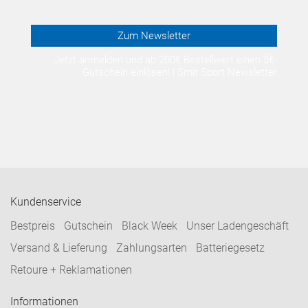
Zum Newsletter
Jetzt anmelden und ab 200€ Bestellwert einen 5€-
Gutschein einlösen! | Smit Sport Newsletter
Kundenservice
Bestpreis
Gutschein
Black Week
Unser Ladengeschäft
Versand & Lieferung
Zahlungsarten
Batteriegesetz
Retoure + Reklamationen
Informationen