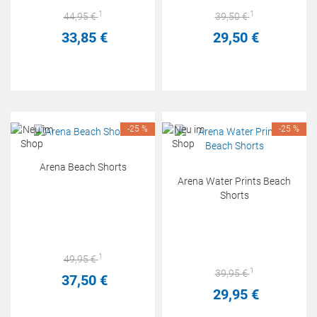
1
1
44,
95
€
39,
50
€
33,
85
€
29,
50
€
-25 %
-25 %
Arena Beach Shorts
Arena Water Prints Beach
Shorts
1
49,
95
€
1
39,
95
€
37,
50
€
29,
95
€