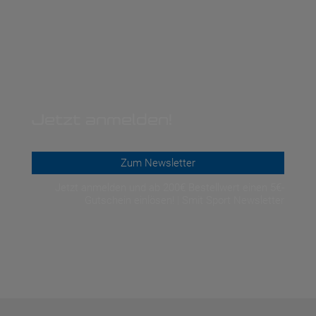
Jetzt anmelden!
Zum Newsletter
Jetzt anmelden und ab 200€ Bestellwert einen 5€-
Gutschein einlösen! | Smit Sport Newsletter