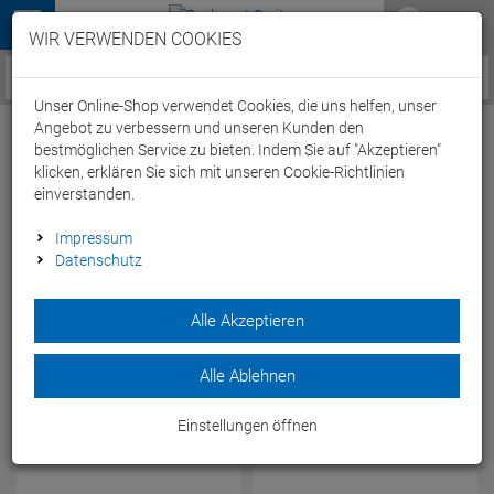
Menü
WIR VERWENDEN COOKIES
Service / Hilfe
Unser Online-Shop verwendet Cookies, die uns helfen, unser
Angebot zu verbessern und unseren Kunden den
bestmöglichen Service zu bieten. Indem Sie auf "Akzeptieren"
klicken, erklären Sie sich mit unseren Cookie-Richtlinien
UV-Shirts
einverstanden.
Impressum
Datenschutz
-50 %
-10 %
Alle Akzeptieren
Alle Ablehnen
Arena Kinder UV-Schutz
Arena UV Sonnen Schutz
Rash Graphic Langarm
Rash Graphic Kurzarm
Einstellungen öffnen
Shirt Sun Protection
Schwimm Shirt