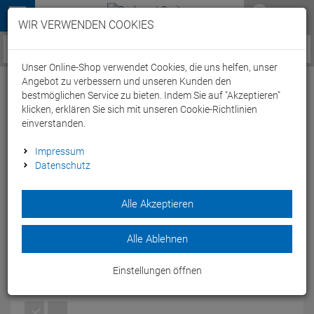
Menü
WIR VERWENDEN COOKIES
Service / Hilfe
Unser Online-Shop verwendet Cookies, die uns helfen, unser
Angebot zu verbessern und unseren Kunden den
bestmöglichen Service zu bieten. Indem Sie auf "Akzeptieren"
klicken, erklären Sie sich mit unseren Cookie-Richtlinien
einverstanden.
TYR Alliance Waterproof Sack Pack
Impressum
Datenschutz
Rucksack 17 Liter - red
Artikel-Nummer:
52237005726
| EAN: 0036702641487
Alle Akzeptieren
Der Alliance Waterproof Sack Pack Rucksack ist ein
wasserdichter Beutel indem man super seine
Alle Ablehnen
Schwimmutensilien verstauen kann.
Modelljahr: 2017
Einstellungen öffnen
FARBEN:
RED