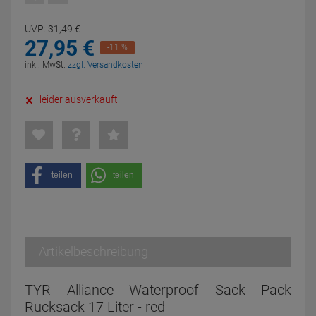
UVP:
31,
49
€
27,
95
€
-11 %
inkl. MwSt.
zzgl. Versandkosten
leider ausverkauft
teilen
teilen
Artikelbeschreibung
TYR Alliance Waterproof Sack Pack
Rucksack 17 Liter - red