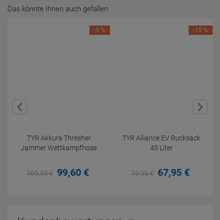
Das könnte Ihnen auch gefallen
-9 %
-15 %
TYR Akkura Thresher
TYR Alliance EV Rucksack
Jammer Wettkampfhose
45 Liter
99,
60
€
67,
95
€
109,
99
€
79,
99
€