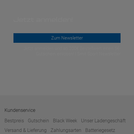
Jetzt anmelden!
Zum Newsletter
Jetzt anmelden und ab 200€ Bestellwert einen 5€-
Gutschein einlösen! | Smit Sport Newsletter
Kundenservice
Bestpreis
Gutschein
Black Week
Unser Ladengeschäft
Versand & Lieferung
Zahlungsarten
Batteriegesetz