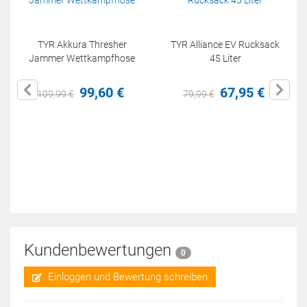
TYR Akkura Thresher
TYR Alliance EV Rucksack
Jammer Wettkampfhose
45 Liter
99,
60
€
67,
95
€
109,
99
€
79,
99
€
Kundenbewertungen
0
Einloggen und Bewertung schreiben