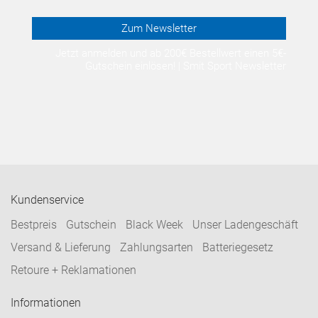
Zum Newsletter
Jetzt anmelden und ab 200€ Bestellwert einen 5€-
Gutschein einlösen! | Smit Sport Newsletter
Kundenservice
Bestpreis
Gutschein
Black Week
Unser Ladengeschäft
Versand & Lieferung
Zahlungsarten
Batteriegesetz
Retoure + Reklamationen
Informationen