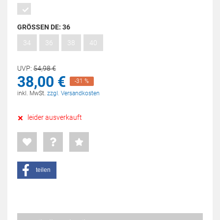
GRÖSSEN DE:
36
34
36
38
40
UVP:
54,
98
€
38,
00
€
-31 %
inkl. MwSt.
zzgl. Versandkosten
leider ausverkauft
teilen