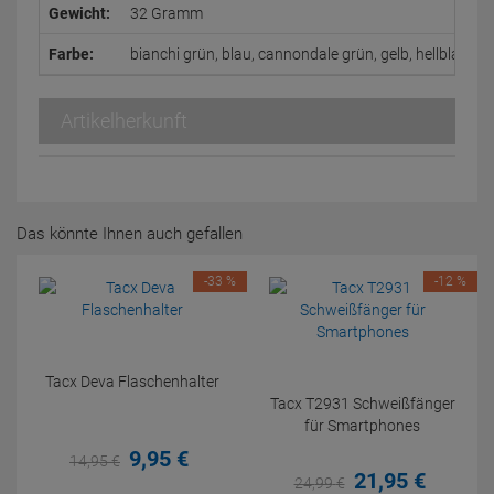
Gewicht:
32 Gramm
Farbe:
bianchi grün, blau, cannondale grün, gelb, hellblau, le
Artikelherkunft
Das könnte Ihnen auch gefallen
-33 %
-12 %
Tacx Deva Flaschenhalter
Tacx T2931 Schweißfänger
für Smartphones
9,
95
€
14,
95
€
21,
95
€
24,
99
€