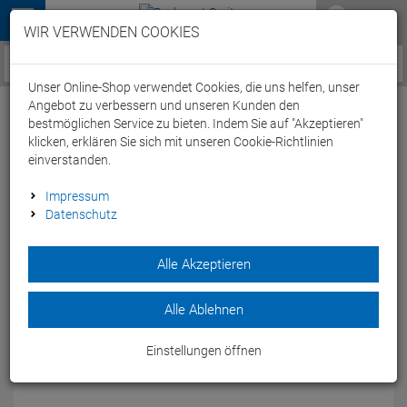
Menü
WIR VERWENDEN COOKIES
Service / Hilfe
Unser Online-Shop verwendet Cookies, die uns helfen, unser
Angebot zu verbessern und unseren Kunden den
bestmöglichen Service zu bieten. Indem Sie auf "Akzeptieren"
klicken, erklären Sie sich mit unseren Cookie-Richtlinien
einverstanden.
Tacx Deva Flaschenhalter - matt schwarz
Impressum
Datenschutz
Artikel-Nummer:
55671047807
| EAN: 0
Alle Akzeptieren
Flaschenhalter mit starker Haltekraft bei geringem Gewicht.
Modelljahr: 2021
Alle Ablehnen
FARBEN:
MATT SCHWARZ
Einstellungen öffnen