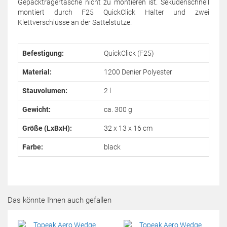
Gepäckträgertasche nicht zu montieren ist. Sekudenschnell
montiert durch F25 QuickClick Halter und zwei
Klettverschlüsse an der Sattelstütze.
Befestigung:
QuickClick (F25)
Material:
1200 Denier Polyester
Stauvolumen:
2 l
Gewicht:
ca. 300 g
Größe (LxBxH):
32 x 13 x 16 cm
Farbe:
black
Das könnte Ihnen auch gefallen