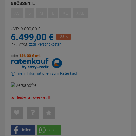
GRÖSSEN:
L
XS
S
M
L
XL
XXL
UVP:
9.000,
00
€
6.499,
00
€
-28 %
inkl. MwSt.
zzgl. Versandkosten
oder
146.00 € mtl.
mehr Informationen zum Ratenkauf
leider ausverkauft
teilen
teilen