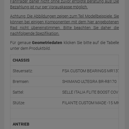
Fahrräder daher nicht ohne zuvor erfolgte Beratung aus! Die
Bezahlung ist nur per Vorauskasse möglich.
Achtung: Die Abbildungen zeigen zum Teil Modellbeispiele. Sie
können bei einigen Komponenten mit dem hier angebotenen
Rad nicht übereinstimmen. Bitte beachten Sie daher die
nachfolgende Spezifikation.
Für genaue
Geometriedaten
klicken Sie bitte auf die Tabelle
unter dem Produktbild.
CHASSIS
Steuersatz:
FSA CUSTOM BEARINGS MR137
Bremsen:
SHIMANO ULTEGRA BR-R8170
Sattel:
SELLE ITALIA FLITE BOOST COVERED
Stütze:
FILANTE CUSTOM MADE -15 MM/0 
ANTRIEB