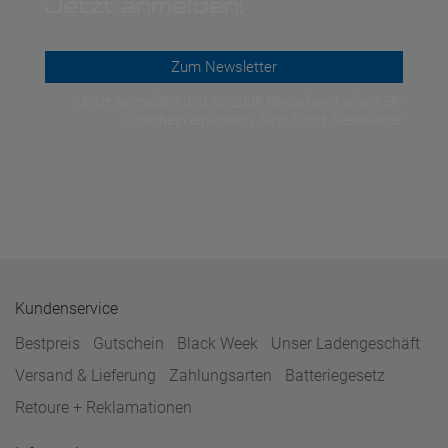
Jetzt anmelden!
Zum Newsletter
Jetzt anmelden und ab 200€ Bestellwert einen 5€-
Gutschein einlösen! | Smit Sport Newsletter
Kundenservice
Bestpreis
Gutschein
Black Week
Unser Ladengeschäft
Versand & Lieferung
Zahlungsarten
Batteriegesetz
Retoure + Reklamationen