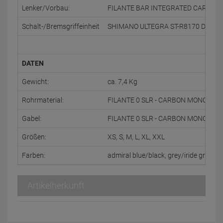
Lenker/Vorbau:
FILANTE BAR INTEGRATED CARBON
Schalt-/Bremsgriffeinheit
SHIMANO ULTEGRA ST-R8170 DI2
DATEN
Gewicht:
ca. 7,4 Kg
Rohrmaterial:
FILANTE 0 SLR - CARBON MONOCOQU
Gabel:
FILANTE 0 SLR - CARBON MONOCOQU
Größen:
XS, S, M, L, XL, XXL
Farben:
admiral blue/black, grey/iride green, b
Artikelherkunft