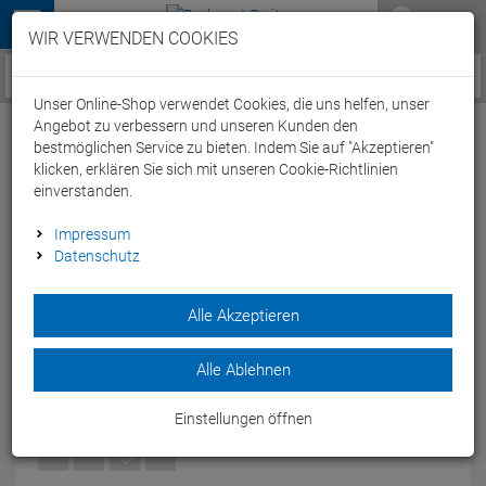
Menü
WIR VERWENDEN COOKIES
Service / Hilfe
Unser Online-Shop verwendet Cookies, die uns helfen, unser
Angebot zu verbessern und unseren Kunden den
bestmöglichen Service zu bieten. Indem Sie auf "Akzeptieren"
klicken, erklären Sie sich mit unseren Cookie-Richtlinien
einverstanden.
Wilier Filante SLR Ultegra 8170 Di2 Rennrad
Impressum
Datenschutz
Wilier SLR 42 KC carbon - L black/red
Artikel-Nummer:
63669306442
| EAN: 0
Alle Akzeptieren
Die natürliche Evolution ds erstklassigen aerodynamischen
Produkts von Willier- von Profis für Profis gemacht.
Alle Ablehnen
Modelljahr: 2022
Einstellungen öffnen
FARBEN:
BLACK/RED