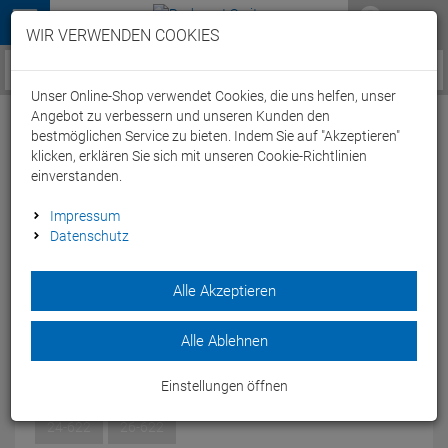
Menü
WIR VERWENDEN COOKIES
Service / Hilfe
Unser Online-Shop verwendet Cookies, die uns helfen, unser
Angebot zu verbessern und unseren Kunden den
bestmöglichen Service zu bieten. Indem Sie auf "Akzeptieren"
klicken, erklären Sie sich mit unseren Cookie-Richtlinien
einverstanden.
Wolfpack Road Race Faltreifen schwarz -
Impressum
Datenschutz
26-622
Artikel-Nummer:
58060159659
| EAN: 0
Alle Akzeptieren
Der Wolfpack Road Race Faltreifen ist klein i Gepäckt und
beim Einsatz zeit er den besten Grip.
Alle Ablehnen
Modelljahr: 2019
Einstellungen öffnen
GRÖSSEN:
26-622
24-622
26-622