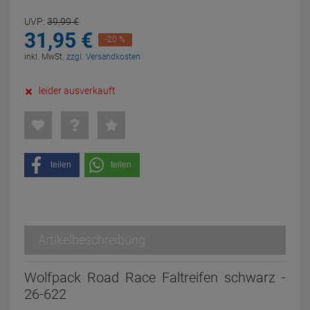
UVP:
39,
99
€
31,
95
€
-20 %
inkl. MwSt.
zzgl. Versandkosten
leider ausverkauft
teilen
teilen
Artikelbeschreibung
Wolfpack Road Race Faltreifen schwarz -
26-622