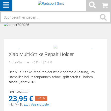
Menü
Service / Hilfe
Xlab Multi-Strike Repair Holder
Artikel-Nummer:
46414
| EAN: 0
Der Multi-Strike Repairholder ist die optimale Lösung, um
Utensilien bei Reifenpannen schnell griffbereit zu haben.
Modelljahr: 2018
UVP:
26,
95
€
23,
95
€
-11 %
inkl. MwSt.
zzgl. Versandkosten