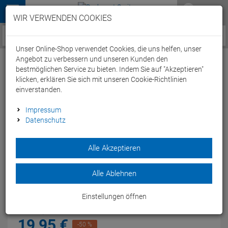
Menü
WIR VERWENDEN COOKIES
Service / Hilfe
Unser Online-Shop verwendet Cookies, die uns helfen, unser
Angebot zu verbessern und unseren Kunden den
bestmöglichen Service zu bieten. Indem Sie auf "Akzeptieren"
klicken, erklären Sie sich mit unseren Cookie-Richtlinien
einverstanden.
Xlab Raptor Carbon Flaschenhalter
Impressum
Datenschutz
schwarz
Artikel-Nummer:
50350
| EAN: 0
Alle Akzeptieren
Der XLAB Raptor ist der Carbontrinklaschenhalter im Svelte
Design. Der Cache bietet eine sehr gute Aerodynamik und
Alle Ablehnen
einen festen Sitz der Trinkflasche.
Modelljahr: 2018
Einstellungen öffnen
UVP:
39,
95
€
19,
95
€
-50 %