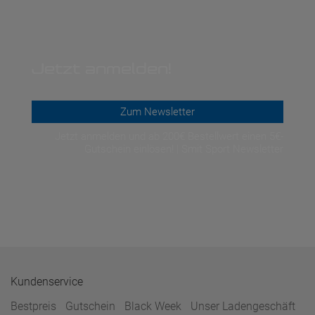
Jetzt anmelden!
Zum Newsletter
Jetzt anmelden und ab 200€ Bestellwert einen 5€-
Gutschein einlösen! | Smit Sport Newsletter
Kundenservice
Bestpreis
Gutschein
Black Week
Unser Ladengeschäft