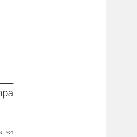
mpa
he von