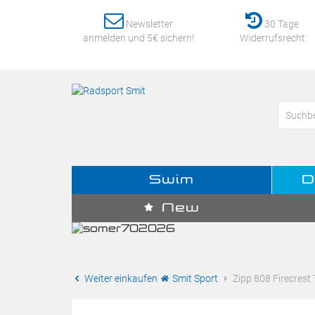
Newsletter
30 Tage
anmelden und 5€ sichern!
Widerrufsrecht
Swim
D
New
Weiter einkaufen
Smit Sport
Zipp 808 Firecrest