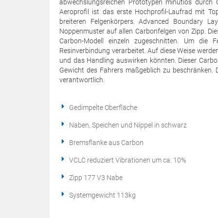
abwechslungsreichen Prototypen minutiös durch C
Aeroprofil ist das erste Hochprofil-Laufrad mit 
breiteren Felgenkörpers. Advanced Boundary Laye
Noppenmuster auf allen Carbonfelgen von Zipp. Die
Carbon-Modell einzeln zugeschnitten. Um die 
Resinverbindung verarbeitet. Auf diese Weise werden
und das Handling auswirken könnten. Dieser Carbo
Gewicht des Fahrers maßgeblich zu beschränken. Di
verantwortlich.
Gedimpelte Oberfläche
Naben, Speichen und Nippel in schwarz
Bremsflanke aus Carbon
VCLC reduziert Vibrationen um ca. 10%
Zipp 177 V3 Nabe
Systemgewicht 113kg