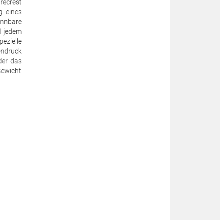
recrest
g eines
ennbare
d jedem
zielle
endruck
der das
Gewicht