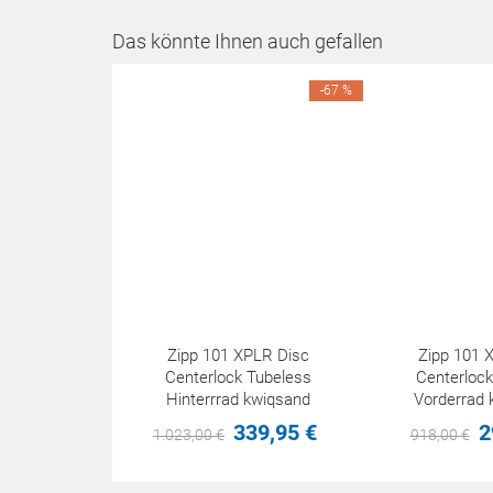
Das könnte Ihnen auch gefallen
-67 %
Zipp 101 XPLR Disc
Zipp 101 
Centerlock Tubeless
Centerlock
Hinterrrad kwiqsand
Vorderrad 
339,
95
€
2
1.023,
00
€
918,
00
€