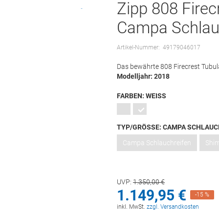
Zipp 808 Firec
Campa Schlauc
Artikel-Nummer:
49179046017
Das bewährte 808 Firecrest Tubula
Modelljahr: 2018
FARBEN:
WEISS
TYP/GRÖSSE:
CAMPA SCHLAUC
Campa Schlauchreifen
Shi
UVP:
1.350,
00
€
1.149,
95
€
-15 %
inkl. MwSt.
zzgl. Versandkosten