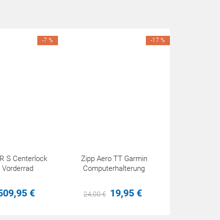
-7 %
-17 %
R S Centerlock
Zipp Aero TT Garmin
 Vorderrad
Computerhalterung
509,
95
€
19,
95
€
24,
00
€