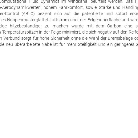
omputational Fluid Dynamics im Windkanal beurteilt werden. Das Fi
Top-Aerodynamikwerten, hohem Fahrkomfort, sowie Stärke und Handlin
r-Control (ABLC) bezieht sich auf die patentierte und sofort erk
ses Noppenmusterglättet Luftstrom über der Felgenoberfläche und wir
Felge hitzebeständiger zu machen wurde mit dem Carbon eine spe
 Temperaturspitzen in der Felge minimiert, die sich negativ auf den Reif
n Verbund sorgt für hohe Sicherheit ohne die Wahl der Bremsbeläge o
e neu überarbeitete Nabe ist für mehr Steifigkeit und ein geringeres 