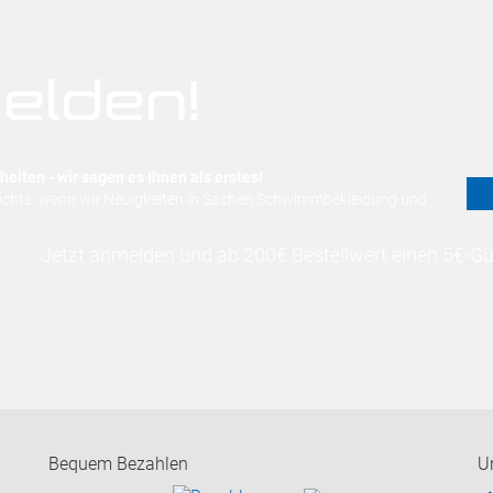
elden!
eiten - wir sagen es Ihnen als erstes!
nichts, wenn wir Neuigkeiten in Sachen Schwimmbekleidung und
Jetzt anmelden und ab 200€ Bestellwert einen 5€-Gut
Bequem Bezahlen
U