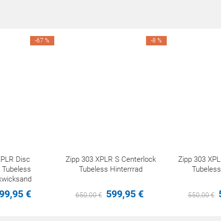
-67 %
-8 %
XPLR Disc
Zipp 303 XPLR S Centerlock
Zipp 303 XPL
 Tubeless
Tubeless Hinterrrad
Tubeless
kwicksand
99,
95
€
599,
95
€
650,
00
€
550,
00
€