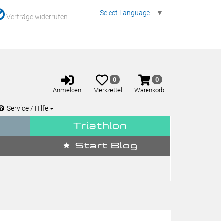
Select Language
▼
Verträge widerrufen
Anmelden
Merkzettel
Warenkorb
0
0
aufklappen
aufklappen
Anmelden
Merkzettel
Warenkorb:
Service / Hilfe
Triathlon
Start Blog