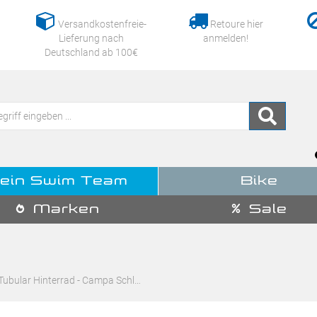
Versandkostenfreie-
Retoure hier
Lieferung nach
anmelden!
Deutschland ab 100€
ein Swim Team
Bike
Marken
Sale
 Tubular Hinterrad - Campa Schl…