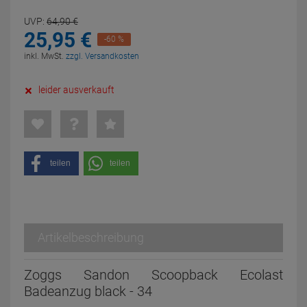
UVP:
64,
90
€
25,
95
€
-60 %
inkl. MwSt.
zzgl. Versandkosten
leider ausverkauft
teilen
teilen
Artikelbeschreibung
Zoggs Sandon Scoopback Ecolast
Badeanzug black - 34