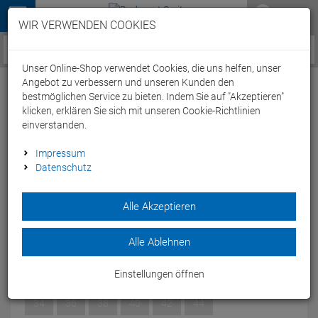
Menü
WIR VERWENDEN COOKIES
Service / Hilfe
Unser Online-Shop verwendet Cookies, die uns helfen, unser
Angebot zu verbessern und unseren Kunden den
bestmöglichen Service zu bieten. Indem Sie auf "Akzeptieren"
klicken, erklären Sie sich mit unseren Cookie-Richtlinien
einverstanden.
Zoggs Sandon Scoopback Ecolast
Impressum
Datenschutz
Badeanzug black - 34
Artikel-Nummer:
65291126506
| EAN: 0
Alle Akzeptieren
Der Zoggs Essential Sandon Scoopback ist ein klassischer
schwarzer Badeanzug.
Alle Ablehnen
Modelljahr: 2022
Einstellungen öffnen
GRÖSSEN DE:
34
34
36
38
40
42
44