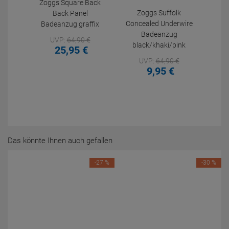
Zoggs Square Back
Zoggs Suffolk
Back Panel
Concealed Underwire
Badeanzug graffix
Badeanzug
UVP:
64,
90
€
black/khaki/pink
25,
95
€
UVP:
64,
90
€
9,
95
€
Das könnte Ihnen auch gefallen
-27 %
-30 %