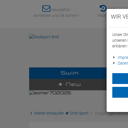
Newsletter
30 Tage
anmelden und 5€ sichern!
Widerrufsrecht
WIR V
Unser On
unseren 
erklären 
Impr
Daten
Swim
D
New
Weiter einkaufen
Smit Sport
Zoggs Tiger Schwim