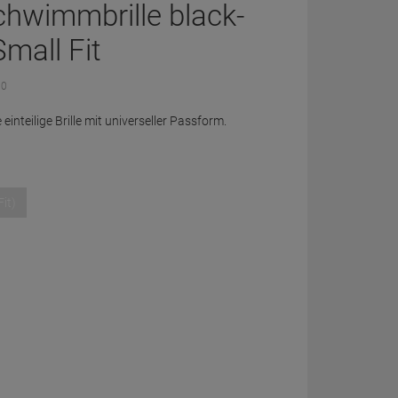
chwimmbrille black-
mall Fit
 0
einteilige Brille mit universeller Passform.
Fit)