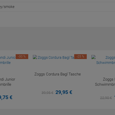
rey/smoke
-30 %
-25 %
Zoggs Cordura Bagl Tasche
di Junior
Zoggs
brille
Schwimmbril
29,
95
€
39,
95
€
9,
75
€
22,
90
€