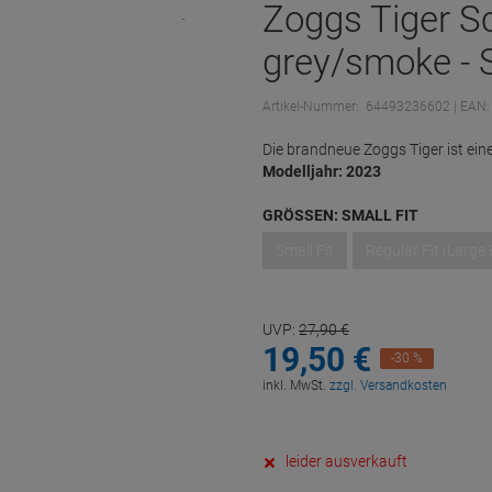
Zoggs Tiger S
grey/smoke - S
Artikel-Nummer:
64493236602
| EAN:
Die brandneue Zoggs Tiger ist eine 
Modelljahr: 2023
GRÖSSEN:
SMALL FIT
Small Fit
Regular Fit (Large 
UVP:
27,
90
€
19,
50
€
-30 %
inkl. MwSt.
zzgl. Versandkosten
leider ausverkauft