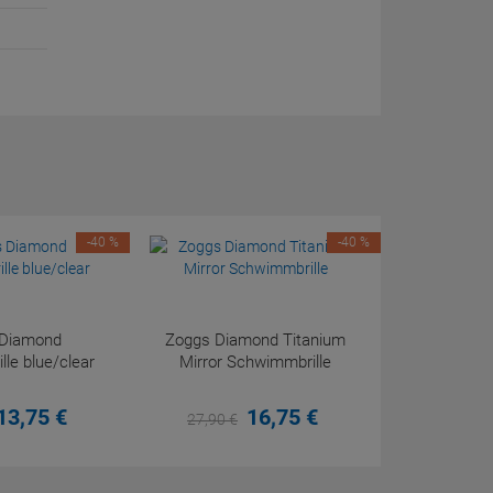
-40 %
-40 %
 Diamond
Zoggs Diamond Titanium
le blue/clear
Mirror Schwimmbrille
13,
75
€
16,
75
€
27,
90
€