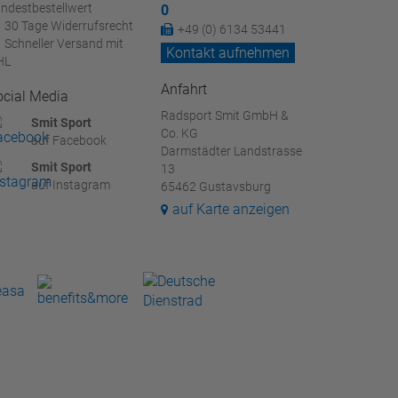
ndestbestellwert
0
30 Tage Widerrufsrecht
+49 (0) 6134 53441
Schneller Versand mit
Kontakt aufnehmen
HL
Anfahrt
ocial Media
Radsport Smit GmbH &
Smit Sport
Co. KG
auf Facebook
Darmstädter Landstrasse
Smit Sport
13
auf Instagram
65462 Gustavsburg
auf Karte anzeigen