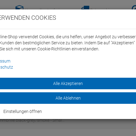
Versandkostenfreie-
Retoure hier
ERWENDEN COOKIES
Lieferung nach
anmelden!
Deutschland ab 100€
line-Shop verwendet Cookies, die uns helfen, unser Angebot zu verbesse
Kunden den bestmöglichen Service zu bieten. Indem Sie auf "Akzeptieren" 
Sie sich mit unseren Cookie-Richtlinien einverstanden.
essum
schutz
ein Swim Team
Bike
Alle Akzeptieren
Marken
Sale
Alle Ablehnen
Einstellungen öffnen
mbrille black-grey/smoke - Smal…