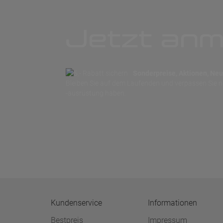
Jetzt anm
Sonderpreise, Aktionen, Neuh
Bleiben Sie auf dem Laufenden und verpassen Sie 
-ausrüstung haben.
Kundenservice
Informationen
Bestpreis
Impressum