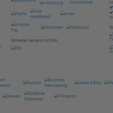
Mi
D
S
Schneller Versand mit DHL
n