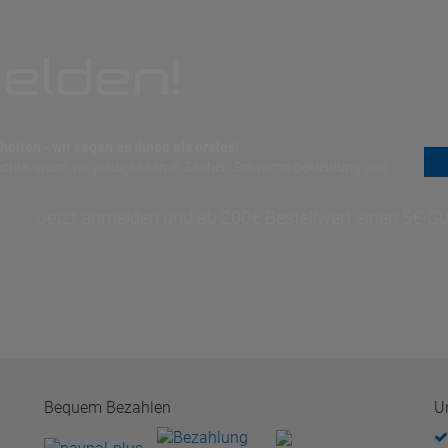
elden!
eiten - wir sagen es Ihnen als erstes!
nichts, wenn wir Neuigkeiten in Sachen Schwimmbekleidung und
Jetzt anmelden und ab 200€ Bestellwert einen 5€-Gut
Bequem Bezahlen
U