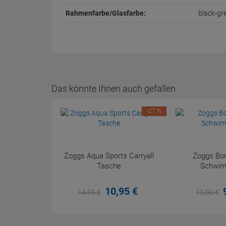
Rahmenfarbe/Glasfarbe:
black-g
Das könnte Ihnen auch gefallen
-27 %
Zoggs Aqua Sports Carryall
Zoggs Bon
Tasche
Schwimm
10,
95
€
14,
95
€
13,
90
€