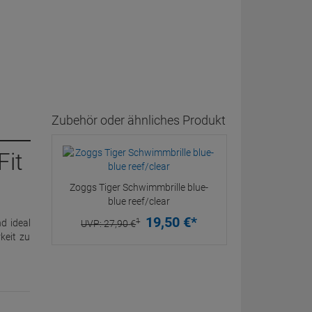
Zubehör oder ähnliches Produkt
Fit
Zoggs Tiger Schwimmbrille blue-
blue reef/clear
19,
50
€
*
1
d ideal
UVP:
27,
90
€
keit zu