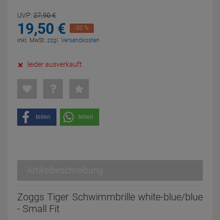
UVP:
27,
90
€
19,
50
€
-30 %
inkl. MwSt.
zzgl. Versandkosten
leider ausverkauft
teilen
teilen
Artikelbeschreibung
Zoggs Tiger Schwimmbrille white-blue/blue
- Small Fit