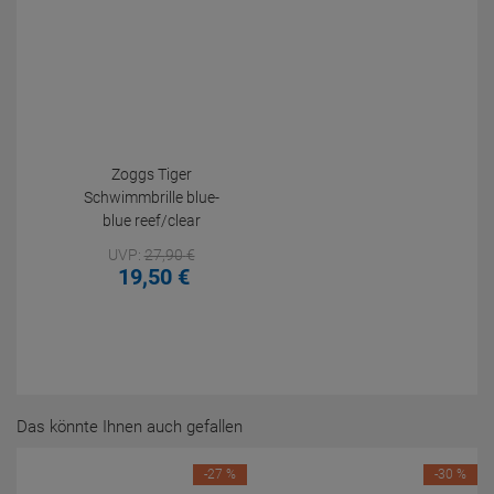
Zoggs Tiger
Schwimmbrille blue-
blue reef/clear
UVP:
27,
90
€
19,
50
€
Das könnte Ihnen auch gefallen
-27 %
-30 %