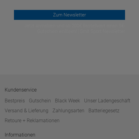
Zum Newsletter
Jetzt anmelden und ab 200€ Bestellwert einen 5€-
Gutschein einlösen! | Smit Sport Newsletter
Kundenservice
Bestpreis
Gutschein
Black Week
Unser Ladengeschäft
Versand & Lieferung
Zahlungsarten
Batteriegesetz
Retoure + Reklamationen
Informationen