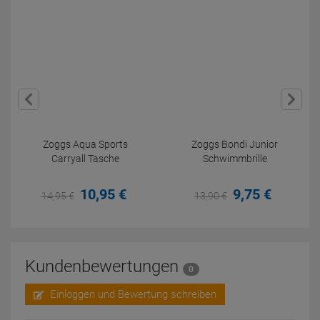
Zoggs Aqua Sports
Zoggs Bondi Junior
Carryall Tasche
Schwimmbrille
10,
95
€
9,
75
€
14,
95
€
13,
90
€
Kundenbewertungen
0
Einloggen und Bewertung schreiben