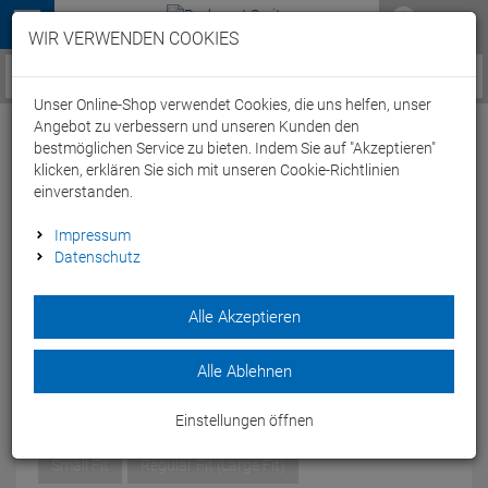
Menü
WIR VERWENDEN COOKIES
Service / Hilfe
Unser Online-Shop verwendet Cookies, die uns helfen, unser
Angebot zu verbessern und unseren Kunden den
bestmöglichen Service zu bieten. Indem Sie auf "Akzeptieren"
klicken, erklären Sie sich mit unseren Cookie-Richtlinien
einverstanden.
Zoggs Tiger Schwimmbrille white-blue/blue
Impressum
Datenschutz
- Small Fit
Artikel-Nummer:
64495236602
| EAN: 0
Alle Akzeptieren
Die brandneue Zoggs Tiger ist eine einteilige Brille mit
universeller Passform.
Alle Ablehnen
Modelljahr: 2023
Einstellungen öffnen
GRÖSSEN:
SMALL FIT
Small Fit
Regular Fit (Large Fit)