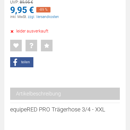
UVP:
89,
95
€
9,
95
€
-89 %
inkl. MwSt.
zzgl. Versandkosten
leider ausverkauft
teilen
Artikelbeschreibung
equipeRED PRO Trägerhose 3/4 - XXL