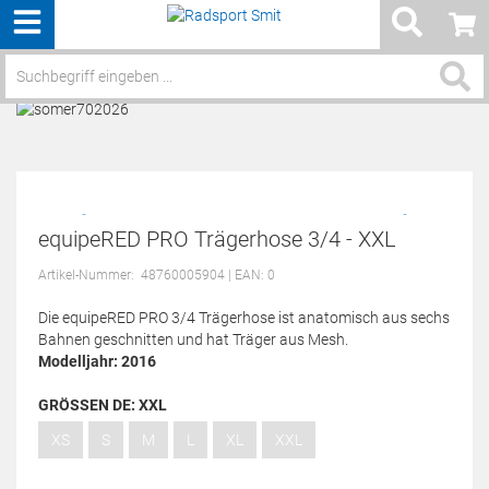
Menü
Service / Hilfe
equipeRED PRO Trägerhose 3/4 - XXL
Artikel-Nummer:
48760005904
| EAN: 0
Die equipeRED PRO 3/4 Trägerhose ist anatomisch aus sechs
Bahnen geschnitten und hat Träger aus Mesh.
Modelljahr: 2016
GRÖSSEN DE:
XXL
XS
S
M
L
XL
XXL