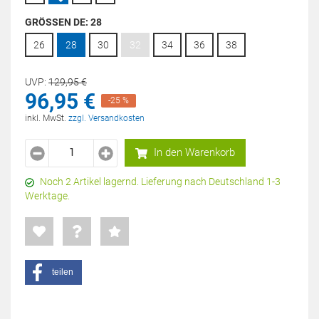
GRÖSSEN DE:
28
26
28
30
32
34
36
38
UVP:
129,
95
€
96,
95
€
-25 %
inkl. MwSt.
zzgl. Versandkosten
In den Warenkorb
Noch 2 Artikel lagernd. Lieferung nach Deutschland 1-3
Werktage.
teilen