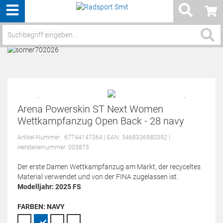
Menü
Service / Hilfe
Arena Powerskin ST Next Women
Wettkampfanzug Open Back - 28 navy
Artikel-Nummer:
67744147364
| EAN: 3468336980392
|
Herstellernummer: 005873
Der erste Damen Wettkampfanzug am Markt, der recyceltes
Material verwendet und von der FINA zugelassen ist.
Modelljahr: 2025 FS
FARBEN:
NAVY