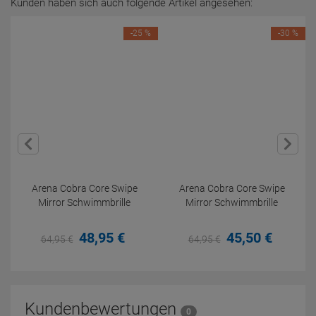
Kunden haben sich auch folgende Artikel angesehen:
-25 %
-30 %
Arena Cobra Core Swipe
Arena Cobra Core Swipe
Mirror Schwimmbrille
Mirror Schwimmbrille
48,
95
€
45,
50
€
64,
95
€
64,
95
€
Kundenbewertungen
0