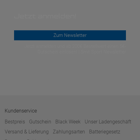
Jetzt anmelden!
Zum Newsletter
Jetzt anmelden und ab 200€ Bestellwert einen 5€-
Gutschein einlösen! | Smit Sport Newsletter
Kundenservice
Bestpreis
Gutschein
Black Week
Unser Ladengeschäft
Versand & Lieferung
Zahlungsarten
Batteriegesetz