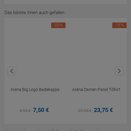
Das könnte Ihnen auch gefallen
-25 %
-15 %
Arena Big Logo Badekappe
Arena Damen Panel T-Shirt
7,
50
€
23,
75
€
9,
95
€
27,
95
€