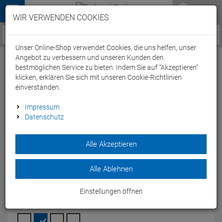
Menü
WIR VERWENDEN COOKIES
Service / Hilfe
Unser Online-Shop verwendet Cookies, die uns helfen, unser
Angebot zu verbessern und unseren Kunden den
bestmöglichen Service zu bieten. Indem Sie auf "Akzeptieren"
klicken, erklären Sie sich mit unseren Cookie-Richtlinien
einverstanden.
Arena Powerskin ST Next Women
Impressum
Datenschutz
Wettkampfanzug Open Back - 34 navy
Artikel-Nummer:
67744145982
| EAN: 3468336980361
|
Alle Akzeptieren
Herstellernummer: 005873
Der erste Damen Wettkampfanzug am Markt, der recyceltes
Alle Ablehnen
Material verwendet und von der FINA zugelassen ist.
Modelljahr: 2025 FS
Einstellungen öffnen
FARBEN:
NAVY