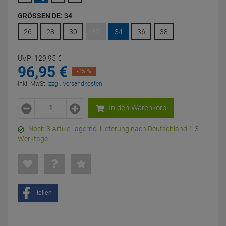
GRÖSSEN DE:
34
26
28
30
32
34
36
38
UVP:
129,
95
€
96,
95
€
-25 %
inkl. MwSt.
zzgl. Versandkosten
In den Warenkorb
Noch 3 Artikel lagernd. Lieferung nach Deutschland 1-3
Werktage.
teilen