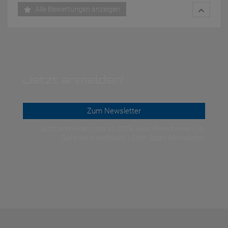
Alle Bewertungen anzeigen
Jetzt anmelden!
Zum Newsletter
Jetzt anmelden und ab 200€ Bestellwert einen 5€-
Gutschein einlösen! | Smit Sport Newsletter