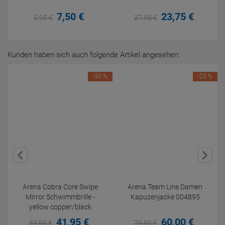
7,
50
€
23,
75
€
9,
95
€
27,
95
€
Kunden haben sich auch folgende Artikel angesehen:
-30 %
-25 %
Arena Cobra Core Swipe
Arena Team Line Damen
Mirror Schwimmbrille -
Kapuzenjacke 004895
yellow copper/black
41,
95
€
60,
00
€
59,
95
€
79,
95
€