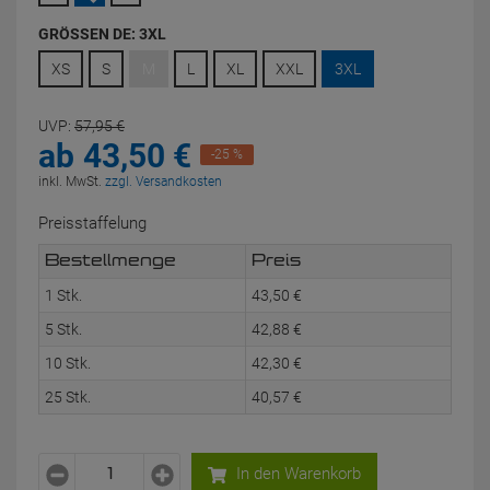
GRÖSSEN DE:
3XL
XS
S
M
L
XL
XXL
3XL
UVP:
57,
95
€
ab
43,
50
€
-25 %
inkl. MwSt.
zzgl. Versandkosten
Preisstaffelung
Bestellmenge
Preis
1 Stk.
43,
50
€
5 Stk.
42,
88
€
10 Stk.
42,
30
€
25 Stk.
40,
57
€
In den Warenkorb