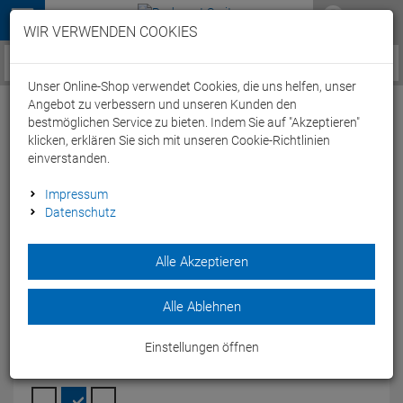
Menü
WIR VERWENDEN COOKIES
Service / Hilfe
Unser Online-Shop verwendet Cookies, die uns helfen, unser
Angebot zu verbessern und unseren Kunden den
bestmöglichen Service zu bieten. Indem Sie auf "Akzeptieren"
klicken, erklären Sie sich mit unseren Cookie-Richtlinien
einverstanden.
Arena Team Line Unisex Jogginghose
Impressum
Datenschutz
004908 - 3XL navy
Artikel-Nummer:
64899303940
| EAN: 3468336686881
|
Alle Akzeptieren
Herstellernummer: 004908
Die Arena Team Line Unisex Pant Jogginghose ist eine
Alle Ablehnen
äußerst bequeme, schmal geschnittene Stretch Jogginghose.
Modelljahr: 2024
Einstellungen öffnen
FARBEN:
NAVY