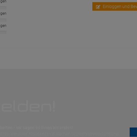
ngen
Einloggen und Be
ngen
ngen
elden!
eiten - wir sagen es Ihnen als erstes!
nichts, wenn wir Neuigkeiten in Sachen Schwimmbekleidung und