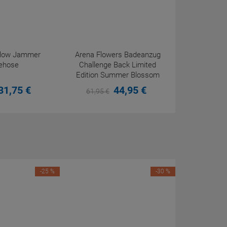
eflow Jammer
Arena Flowers Badeanzug
ehose
Challenge Back Limited
Edition Summer Blossom
31,
75
€
44,
95
€
61,
95
€
-25 %
-30 %