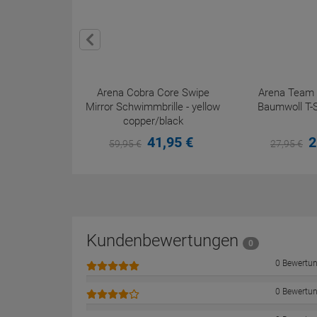
Arena Cobra Core Swipe
Arena Team 
Mirror Schwimmbrille - yellow
Baumwoll T-S
copper/black
41,
95
€
2
59,
95
€
27,
95
€
Kundenbewertungen
0
0 Bewertu
0 Bewertu