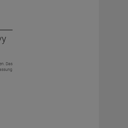
vy
en. Das
passung