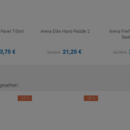
anel T-Shirt
Arena Elite Hand Paddle 2
Arena Fir
Bad
3,
75
€
21,
25
€
24,
95
€
52,
95
€
gesehen:
-25 %
-25 %