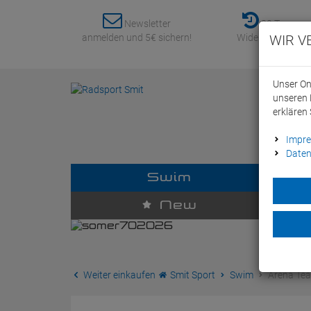
Newsletter
30 Tage
anmelden und 5€ sichern!
Widerrufsrecht
WIR V
Unser On
unseren 
erklären 
Impr
Daten
Swim
D
New
Weiter einkaufen
Smit Sport
Swim
Arena Tea