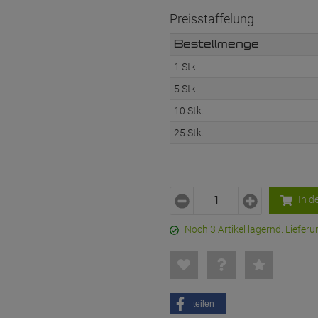
Preisstaffelung
Bestellmenge
1 Stk.
5 Stk.
10 Stk.
25 Stk.
In d
Noch 3 Artikel lagernd. Liefe
teilen