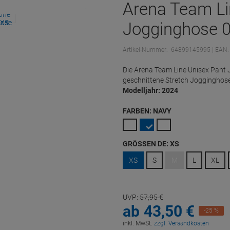
Arena Team Li
Jogginghose 0
Artikel-Nummer:
64899145995
| EAN
Die Arena Team Line Unisex Pant 
geschnittene Stretch Jogginghose
Modelljahr: 2024
FARBEN:
NAVY
GRÖSSEN DE:
XS
XS
S
M
L
XL
UVP:
57,
95
€
ab
43,
50
€
-25 %
inkl. MwSt.
zzgl. Versandkosten