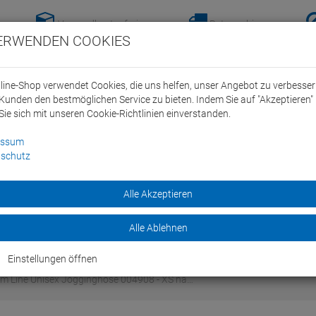
Versandkostenfreie-
Retoure hier
ERWENDEN COOKIES
Lieferung nach
anmelden!
Deutschland ab 100€
line-Shop verwendet Cookies, die uns helfen, unser Angebot zu verbesse
Kunden den bestmöglichen Service zu bieten. Indem Sie auf "Akzeptieren" 
Sie sich mit unseren Cookie-Richtlinien einverstanden.
essum
schutz
ein Swim Team
Bike
Alle Akzeptieren
Marken
Sale
Alle Ablehnen
Einstellungen öffnen
m Line Unisex Jogginghose 004908 - XS na…