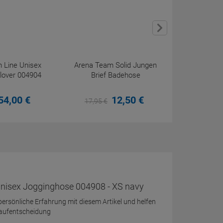
 Line Unisex
Arena Team Solid Jungen
Mad Wave 
lover 004904
Brief Badehose
100 mem
54,
00
€
12,
50
€
17,
95
€
49,
95
€
nisex Jogginghose 004908 - XS navy
 persönliche Erfahrung mit diesem Artikel und helfen
Kaufentscheidung