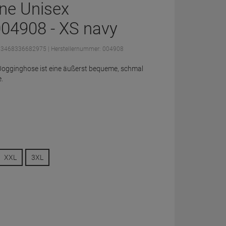
ne Unisex
04908 - XS navy
: 3468336682975
| Herstellernummer: 004908
Jogginghose ist eine äußerst bequeme, schmal
.
XXL
3XL