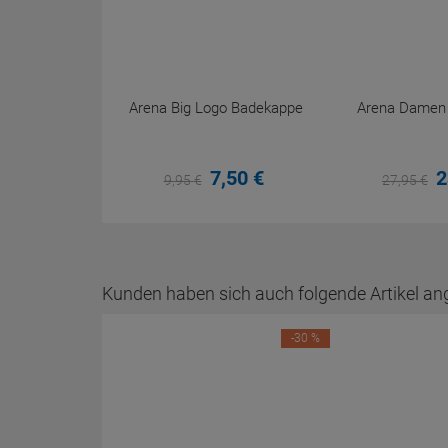
Arena Big Logo Badekappe
Arena Damen P
7,
50
€
2
9,
95
€
27,
95
€
Kunden haben sich auch folgende Artikel an
-30 %