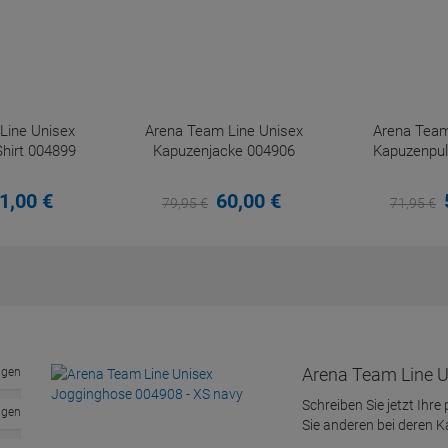
Line Unisex
Arena Team Line Unisex
Arena Team
hirt 004899
Kapuzenjacke 004906
Kapuzenpul
1,
00
€
60,
00
€
79,
95
€
71,
95
€
Arena Team Line U
ngen
Schreiben Sie jetzt Ihre
ngen
Sie anderen bei deren 