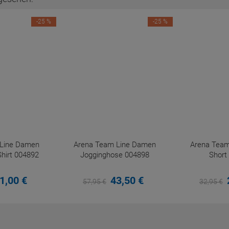
-25 %
-25 %
Line Damen
Arena Team Line Damen
Arena Tea
hirt 004892
Jogginghose 004898
Short
1,
00
€
43,
50
€
57,
95
€
32,
95
€