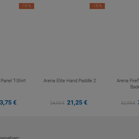
-15 %
-15 %
anel T-Shirt
Arena Elite Hand Paddle 2
Arena Fir
Bad
3,
75
€
21,
25
€
24,
95
€
52,
95
€
gesehen: