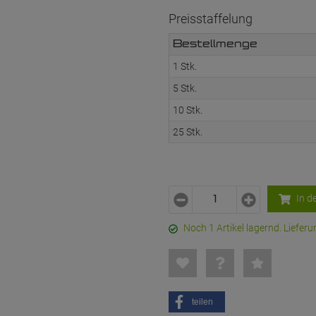
Preisstaffelung
Bestellmenge
1 Stk.
5 Stk.
10 Stk.
25 Stk.
In d
Noch 1 Artikel lagernd. Liefe
teilen