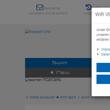
Newsletter
30 Tage
anmelden und 5€ sichern!
Widerrufsrecht
WIR V
Unser On
unseren 
erklären 
Impr
Daten
Swim
D
New
Weiter einkaufen
Smit Sport
Swim
Arena Tea