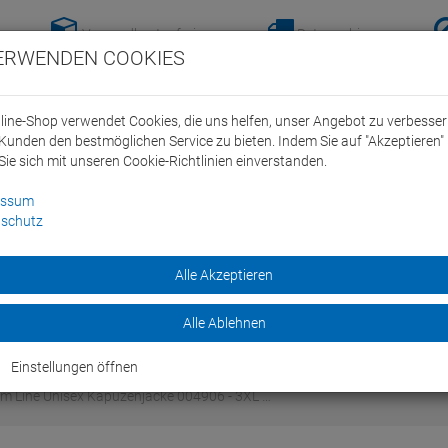
Versandkostenfreie-
Retoure hier
ERWENDEN COOKIES
Lieferung nach
anmelden!
Deutschland ab 100€
line-Shop verwendet Cookies, die uns helfen, unser Angebot zu verbesse
Kunden den bestmöglichen Service zu bieten. Indem Sie auf "Akzeptieren" 
Sie sich mit unseren Cookie-Richtlinien einverstanden.
essum
schutz
ein Swim Team
Bike
Alle Akzeptieren
Marken
Sale
Alle Ablehnen
Einstellungen öffnen
m Line Unisex Kapuzenjacke 004906 - 3XL …