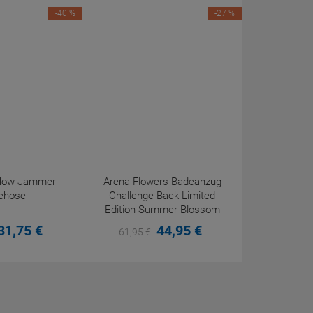
-40 %
-27 %
eflow Jammer
Arena Flowers Badeanzug
ehose
Challenge Back Limited
Edition Summer Blossom
31,
75
€
44,
95
€
61,
95
€