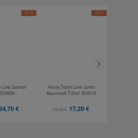
-25 %
-25 %
m Line Damen
Arena Team Line Junior
Arena Tea
 004896
Baumwoll T-Shirt 004918
Baumwoll 
24,
70
€
17,
20
€
22,
95
€
27,
95
€