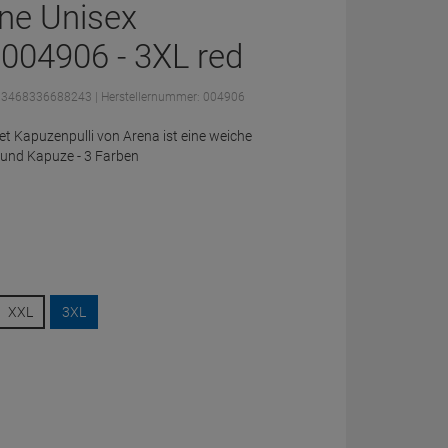
ne Unisex
004906 - 3XL red
: 3468336688243
| Herstellernummer: 004906
t Kapuzenpulli von Arena ist eine weiche
 und Kapuze - 3 Farben
XXL
3XL