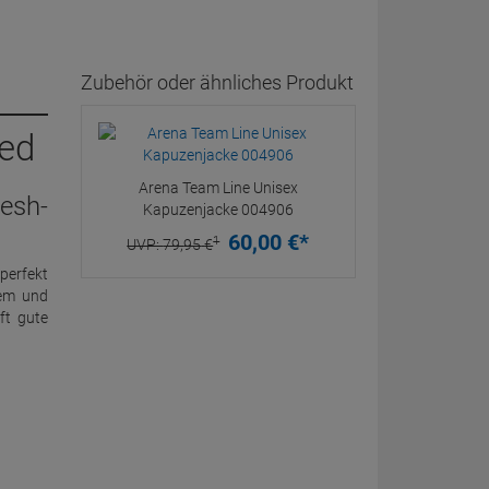
Zubehör oder ähnliches Produkt
red
Arena Team Line Unisex
esh-
Kapuzenjacke 004906
60,
00
€
*
1
UVP:
79,
95
€
perfekt
dem und
ft gute