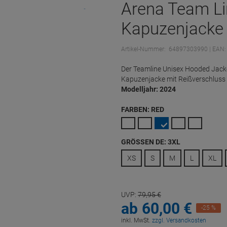
Arena Team Li
Kapuzenjacke 
Artikel-Nummer:
64897303990
| EAN
Der Teamline Unisex Hooded Jacke
Kapuzenjacke mit Reißverschluss
Modelljahr: 2024
FARBEN:
RED
GRÖSSEN DE:
3XL
XS
S
M
L
XL
UVP:
79,
95
€
ab
60,
00
€
-25 %
inkl. MwSt.
zzgl. Versandkosten