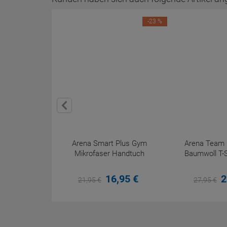
-23 %
Arena Smart Plus Gym
Arena Team 
Mikrofaser Handtuch
Baumwoll T-S
16,
95
€
2
21,
95
€
27,
95
€