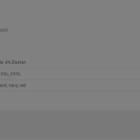
eich
e, 4% Elastan
L, XXL, XXXL
lack, navy, red