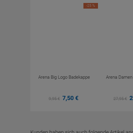
-25 %
Arena Big Logo Badekappe
Arena Damen P
7,
50
€
2
9,
95
€
27,
95
€
Kunden haben sich auch folgende Artikel an